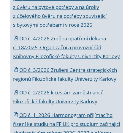
z úvěru na bytové potřeby a na úroky
z účelového úvěru na potřeby související
s bytovými potřebami v roce 2026
OD č. 4/2026 Změna opatření děkana
č. 18/2025, Organizační a provozní řád
Knihovny Filozofické fakulty Univerzity Karlovy
OD č. 3/2026 Zrušení Centra strategických
regionů Filozofické fakulty Univerzity Karlovy
OD č. 2/2026 k
cestám zaměstnanců
Filozofické fakulty Univerzity Karlovy
OD č. 1_2026 Harmonogram přijímacího
řízení ke studiu na FF UK pro studium začínající
akademickým rokem 2026_2027 a příprav