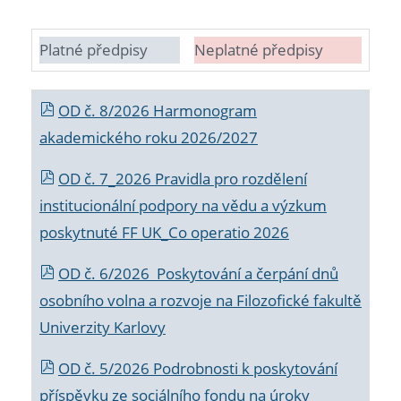
Platné předpisy
Neplatné předpisy
OD č. 8/2026 Harmonogram
akademického roku 2026/2027
OD č. 7_2026 Pravidla pro rozdělení
institucionální podpory na vědu a výzkum
poskytnuté FF UK_Co operatio 2026
OD č. 6/2026 Poskytování a čerpání dnů
osobního volna a rozvoje na Filozofické fakultě
Univerzity Karlovy
OD č. 5/2026 Podrobnosti k poskytování
příspěvku ze sociálního fondu na úroky