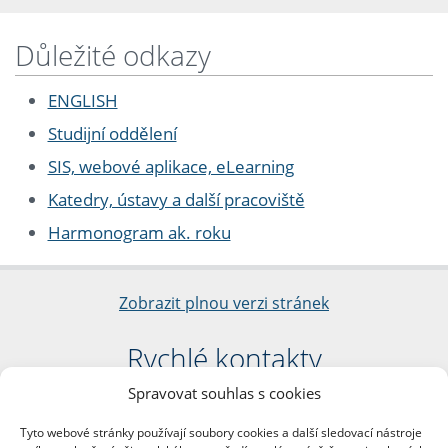
Důležité odkazy
ENGLISH
Studijní oddělení
SIS, webové aplikace, eLearning
Katedry, ústavy a další pracoviště
Harmonogram ak. roku
Zobrazit plnou verzi stránek
Rychlé kontakty
Spravovat souhlas s cookies
Filozofická fakulta
Univerzita Karlova
Tyto webové stránky používají soubory cookies a další sledovací nástroje
nám. Jana Palacha 1/2