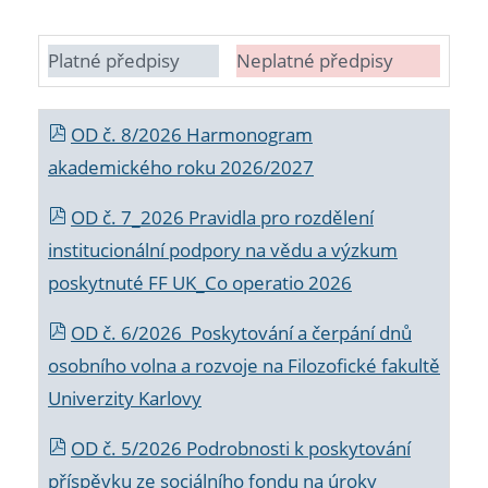
Platné předpisy
Neplatné předpisy
OD č. 8/2026 Harmonogram
akademického roku 2026/2027
OD č. 7_2026 Pravidla pro rozdělení
institucionální podpory na vědu a výzkum
poskytnuté FF UK_Co operatio 2026
OD č. 6/2026 Poskytování a čerpání dnů
osobního volna a rozvoje na Filozofické fakultě
Univerzity Karlovy
OD č. 5/2026 Podrobnosti k poskytování
příspěvku ze sociálního fondu na úroky