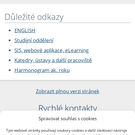
Důležité odkazy
ENGLISH
Studijní oddělení
SIS, webové aplikace, eLearning
Katedry, ústavy a další pracoviště
Harmonogram ak. roku
Zobrazit plnou verzi stránek
Rychlé kontakty
Spravovat souhlas s cookies
Filozofická fakulta
Univerzita Karlova
Tyto webové stránky používají soubory cookies a další sledovací nástroje
nám. Jana Palacha 1/2