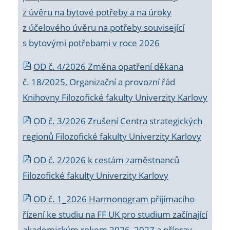
z úvěru na bytové potřeby a na úroky
z účelového úvěru na potřeby související
s bytovými potřebami v roce 2026
OD č. 4/2026 Změna opatření děkana
č. 18/2025, Organizační a provozní řád
Knihovny Filozofické fakulty Univerzity Karlovy
OD č. 3/2026 Zrušení Centra strategických
regionů Filozofické fakulty Univerzity Karlovy
OD č. 2/2026 k
cestám zaměstnanců
Filozofické fakulty Univerzity Karlovy
OD č. 1_2026 Harmonogram přijímacího
řízení ke studiu na FF UK pro studium začínající
akademickým rokem 2026_2027 a příprav