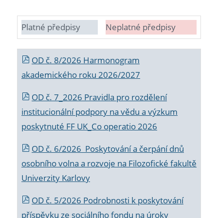
Platné předpisy
Neplatné předpisy
OD č. 8/2026 Harmonogram
akademického roku 2026/2027
OD č. 7_2026 Pravidla pro rozdělení
institucionální podpory na vědu a výzkum
poskytnuté FF UK_Co operatio 2026
OD č. 6/2026 Poskytování a čerpání dnů
osobního volna a rozvoje na Filozofické fakultě
Univerzity Karlovy
OD č. 5/2026 Podrobnosti k poskytování
příspěvku ze sociálního fondu na úroky