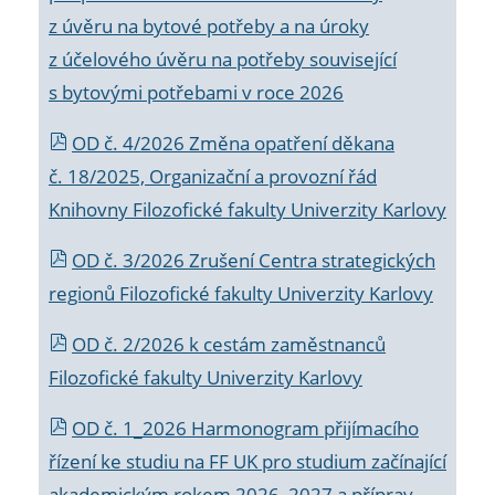
z úvěru na bytové potřeby a na úroky
z účelového úvěru na potřeby související
s bytovými potřebami v roce 2026
OD č. 4/2026 Změna opatření děkana
č. 18/2025, Organizační a provozní řád
Knihovny Filozofické fakulty Univerzity Karlovy
OD č. 3/2026 Zrušení Centra strategických
regionů Filozofické fakulty Univerzity Karlovy
OD č. 2/2026 k
cestám zaměstnanců
Filozofické fakulty Univerzity Karlovy
OD č. 1_2026 Harmonogram přijímacího
řízení ke studiu na FF UK pro studium začínající
akademickým rokem 2026_2027 a příprav