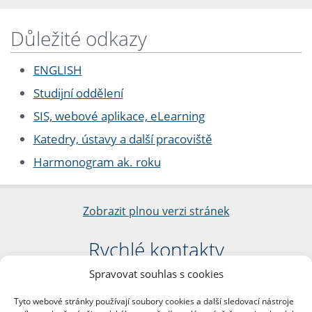
Důležité odkazy
ENGLISH
Studijní oddělení
SIS, webové aplikace, eLearning
Katedry, ústavy a další pracoviště
Harmonogram ak. roku
Zobrazit plnou verzi stránek
Rychlé kontakty
Spravovat souhlas s cookies
Filozofická fakulta
Univerzita Karlova
Tyto webové stránky používají soubory cookies a další sledovací nástroje
nám. Jana Palacha 1/2