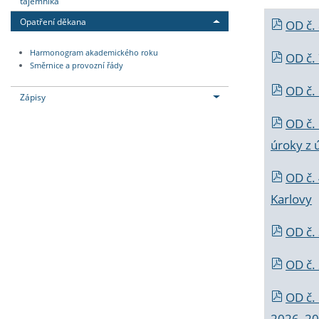
tajemníka
Opatření děkana
OD č.
Harmonogram akademického roku
OD č.
Směrnice a provozní řády
OD č. 
Zápisy
OD č.
úroky z 
OD č.
Karlovy
OD č. 
OD č.
OD č.
2026_202