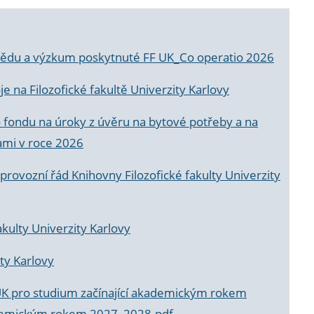
a vědu a výzkum poskytnuté FF UK_Co operatio 2026
 na Filozofické fakultě Univerzity Karlovy
o fondu na úroky z úvěru na bytové potřeby a na
ami v roce 2026
rovozní řád Knihovny Filozofické fakulty Univerzity
akulty Univerzity Karlovy
ty Karlovy
UK pro studium začínající akademickým rokem
akademickým rokem 2027_2028.pdf