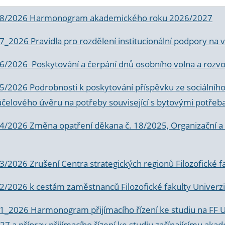
 8/2026 Harmonogram akademického roku 2026/2027
 7_2026 Pravidla pro rozdělení institucionální podpory n
6/2026 Poskytování a čerpání dnů osobního volna a rozvoje
 5/2026 Podrobnosti k poskytování příspěvku ze sociálníh
účelového úvěru na potřeby související s bytovými potřeb
 4/2026 Změna opatření děkana č. 18/2025, Organizační a p
3/2026 Zrušení Centra strategických regionů Filozofické f
 2/2026 k
cestám zaměstnanců Filozofické fakulty Univerzi
 1_2026 Harmonogram přijímacího řízení ke studiu na FF 
7 a příprav přijímacího řízení ke studiu začínajícímu 