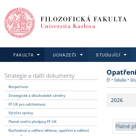
FAKULTA
UCHAZEČI
STUDUJÍCÍ
Opatřen
FAKULTA
UCHAZEČI
STUDUJÍCÍ
VĚDA A VÝZKUM
ZAHRANIČÍ
Struktura a
Co studova
Bakalářsk
O vědě a 
Aktuální n
Strategie a další dokumenty
FF
>
Fakulta
>
Str
Bezpečnost
Dozvědět se více
Podat přihlášku
Dozvědět se více
Dozvědět se více
Dozvědět se více
Strategie 
Učitelské 
Doktorské
Akademické
Vyjíždějící
Strategické a dlouhodobé záměry
2026
Podpora a
Informace 
Rigorózní 
Granty a p
Přijíždějíc
FF UK pro udržitelnost
Výroční zprávy
Absolventi
Vyjíždějíc
Platné vnitřní předpisy FF UK
Platné p
Rozhodnutí a sdělení děkana, opatření a sdělení
Fakultní š