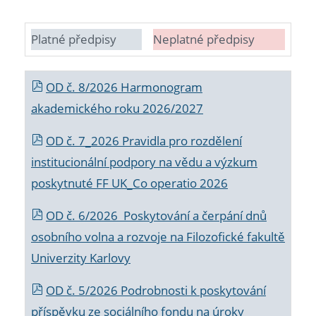
Platné předpisy
Neplatné předpisy
OD č. 8/2026 Harmonogram
akademického roku 2026/2027
OD č. 7_2026 Pravidla pro rozdělení
institucionální podpory na vědu a výzkum
poskytnuté FF UK_Co operatio 2026
OD č. 6/2026 Poskytování a čerpání dnů
osobního volna a rozvoje na Filozofické fakultě
Univerzity Karlovy
OD č. 5/2026 Podrobnosti k poskytování
příspěvku ze sociálního fondu na úroky