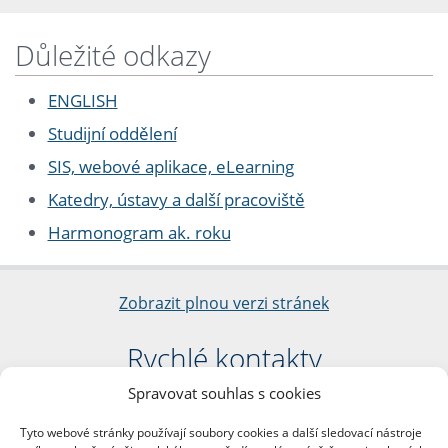
Důležité odkazy
ENGLISH
Studijní oddělení
SIS, webové aplikace, eLearning
Katedry, ústavy a další pracoviště
Harmonogram ak. roku
Zobrazit plnou verzi stránek
Rychlé kontakty
Spravovat souhlas s cookies
Filozofická fakulta
Univerzita Karlova
Tyto webové stránky používají soubory cookies a další sledovací nástroje
nám. Jana Palacha 1/2