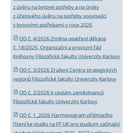
z úvěru na bytové potřeby a na úroky
z účelového úvěru na potřeby související
s bytovými potřebami v roce 2026
OD č. 4/2026 Změna opatření děkana
č. 18/2025, Organizační a provozní řád
Knihovny Filozofické fakulty Univerzity Karlovy
OD č. 3/2026 Zrušení Centra strategických
regionů Filozofické fakulty Univerzity Karlovy
OD č. 2/2026 k
cestám zaměstnanců
Filozofické fakulty Univerzity Karlovy
OD č. 1_2026 Harmonogram přijímacího
řízení ke studiu na FF UK pro studium začínající
akademickým rokem 2026_2027 a příprav