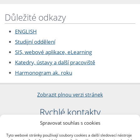
Důležité odkazy
ENGLISH
Studijní oddělení
SIS, webové aplikace, eLearning
Katedry, ústavy a další pracoviště
Harmonogram ak. roku
Zobrazit plnou verzi stránek
Rychlé kontakty
Spravovat souhlas s cookies
Filozofická fakulta
Univerzita Karlova
Tyto webové stránky používají soubory cookies a další sledovací nástroje
nám. Jana Palacha 1/2