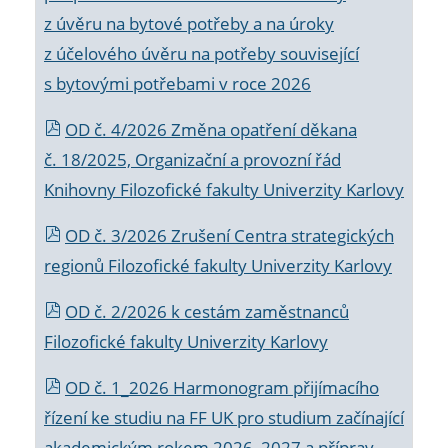
z úvěru na bytové potřeby a na úroky
z účelového úvěru na potřeby související
s bytovými potřebami v roce 2026
OD č. 4/2026 Změna opatření děkana
č. 18/2025, Organizační a provozní řád
Knihovny Filozofické fakulty Univerzity Karlovy
OD č. 3/2026 Zrušení Centra strategických
regionů Filozofické fakulty Univerzity Karlovy
OD č. 2/2026 k
cestám zaměstnanců
Filozofické fakulty Univerzity Karlovy
OD č. 1_2026 Harmonogram přijímacího
řízení ke studiu na FF UK pro studium začínající
akademickým rokem 2026_2027 a příprav