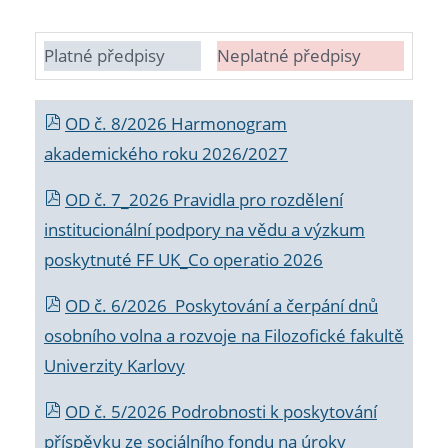
Platné předpisy
Neplatné předpisy
OD č. 8/2026 Harmonogram
akademického roku 2026/2027
OD č. 7_2026 Pravidla pro rozdělení
institucionální podpory na vědu a výzkum
poskytnuté FF UK_Co operatio 2026
OD č. 6/2026 Poskytování a čerpání dnů
osobního volna a rozvoje na Filozofické fakultě
Univerzity Karlovy
OD č. 5/2026 Podrobnosti k poskytování
příspěvku ze sociálního fondu na úroky