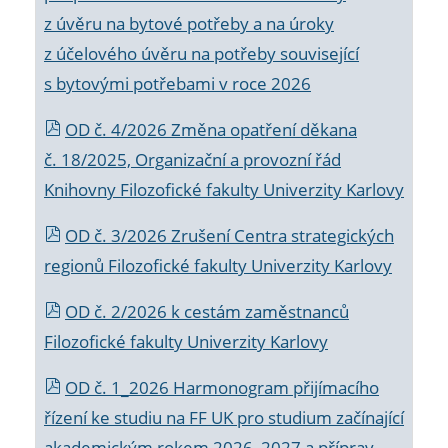
z úvěru na bytové potřeby a na úroky
z účelového úvěru na potřeby související
s bytovými potřebami v roce 2026
OD č. 4/2026 Změna opatření děkana
č. 18/2025, Organizační a provozní řád
Knihovny Filozofické fakulty Univerzity Karlovy
OD č. 3/2026 Zrušení Centra strategických
regionů Filozofické fakulty Univerzity Karlovy
OD č. 2/2026 k
cestám zaměstnanců
Filozofické fakulty Univerzity Karlovy
OD č. 1_2026 Harmonogram přijímacího
řízení ke studiu na FF UK pro studium začínající
akademickým rokem 2026_2027 a příprav