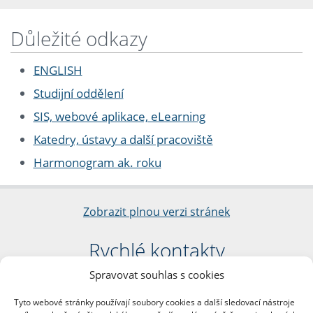
Důležité odkazy
ENGLISH
Studijní oddělení
SIS, webové aplikace, eLearning
Katedry, ústavy a další pracoviště
Harmonogram ak. roku
Zobrazit plnou verzi stránek
Rychlé kontakty
Spravovat souhlas s cookies
Filozofická fakulta
Univerzita Karlova
Tyto webové stránky používají soubory cookies a další sledovací nástroje
nám. Jana Palacha 1/2