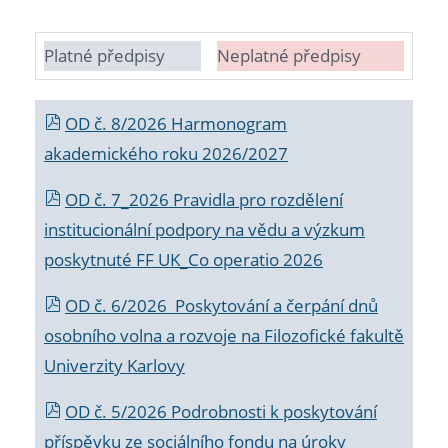
Platné předpisy
Neplatné předpisy
OD č. 8/2026 Harmonogram
akademického roku 2026/2027
OD č. 7_2026 Pravidla pro rozdělení
institucionální podpory na vědu a výzkum
poskytnuté FF UK_Co operatio 2026
OD č. 6/2026 Poskytování a čerpání dnů
osobního volna a rozvoje na Filozofické fakultě
Univerzity Karlovy
OD č. 5/2026 Podrobnosti k poskytování
příspěvku ze sociálního fondu na úroky