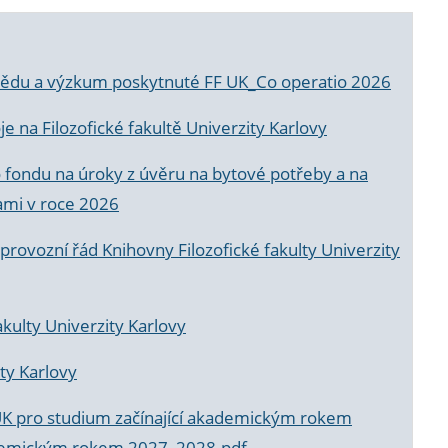
a vědu a výzkum poskytnuté FF UK_Co operatio 2026
 na Filozofické fakultě Univerzity Karlovy
o fondu na úroky z úvěru na bytové potřeby a na
ami v roce 2026
rovozní řád Knihovny Filozofické fakulty Univerzity
akulty Univerzity Karlovy
ty Karlovy
UK pro studium začínající akademickým rokem
akademickým rokem 2027_2028.pdf