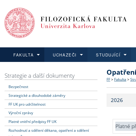
FAKULTA
UCHAZEČI
STUDUJÍCÍ
Opatřen
FAKULTA
UCHAZEČI
STUDUJÍCÍ
VĚDA A VÝZKUM
ZAHRANIČÍ
Struktura a
Co studova
Bakalářsk
O vědě a 
Aktuální n
Strategie a další dokumenty
FF
>
Fakulta
>
Str
Bezpečnost
Dozvědět se více
Podat přihlášku
Dozvědět se více
Dozvědět se více
Dozvědět se více
Strategie 
Učitelské 
Doktorské
Akademické
Vyjíždějící
Strategické a dlouhodobé záměry
2026
Podpora a
Informace 
Rigorózní 
Granty a p
Přijíždějíc
FF UK pro udržitelnost
Výroční zprávy
Absolventi
Vyjíždějíc
Platné vnitřní předpisy FF UK
Platné p
Rozhodnutí a sdělení děkana, opatření a sdělení
Fakultní š