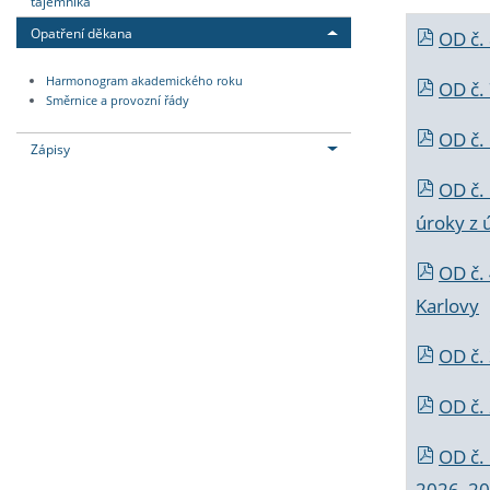
tajemníka
Opatření děkana
OD č.
Harmonogram akademického roku
OD č.
Směrnice a provozní řády
OD č. 
Zápisy
OD č.
úroky z 
OD č.
Karlovy
OD č. 
OD č.
OD č.
2026_202