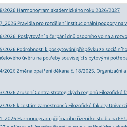
 8/2026 Harmonogram akademického roku 2026/2027
 7_2026 Pravidla pro rozdělení institucionální podpory n
6/2026 Poskytování a čerpání dnů osobního volna a rozvoje
 5/2026 Podrobnosti k poskytování příspěvku ze sociálníh
účelového úvěru na potřeby související s bytovými potřeb
 4/2026 Změna opatření děkana č. 18/2025, Organizační a p
3/2026 Zrušení Centra strategických regionů Filozofické f
 2/2026 k
cestám zaměstnanců Filozofické fakulty Univerzi
 1_2026 Harmonogram přijímacího řízení ke studiu na FF 
7 a příprav přijímacího řízení ke studiu začínajícímu 