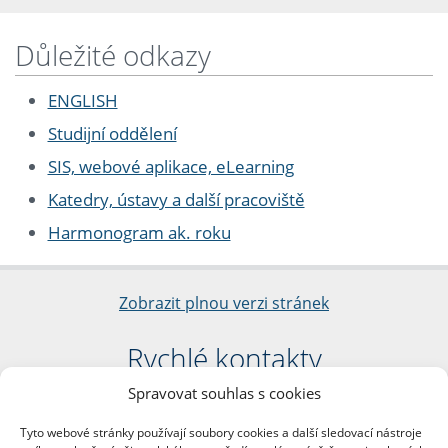
Důležité odkazy
ENGLISH
Studijní oddělení
SIS, webové aplikace, eLearning
Katedry, ústavy a další pracoviště
Harmonogram ak. roku
Zobrazit plnou verzi stránek
Rychlé kontakty
Spravovat souhlas s cookies
Filozofická fakulta
Univerzita Karlova
Tyto webové stránky používají soubory cookies a další sledovací nástroje
nám. Jana Palacha 1/2