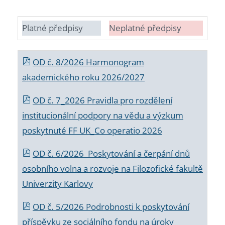
Platné předpisy
Neplatné předpisy
OD č. 8/2026 Harmonogram
akademického roku 2026/2027
OD č. 7_2026 Pravidla pro rozdělení
institucionální podpory na vědu a výzkum
poskytnuté FF UK_Co operatio 2026
OD č. 6/2026 Poskytování a čerpání dnů
osobního volna a rozvoje na Filozofické fakultě
Univerzity Karlovy
OD č. 5/2026 Podrobnosti k poskytování
příspěvku ze sociálního fondu na úroky