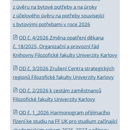
z úvěru na bytové potřeby a na úroky
z účelového úvěru na potřeby související
s bytovými potřebami v roce 2026
OD č. 4/2026 Změna opatření děkana
č. 18/2025, Organizační a provozní řád
Knihovny Filozofické fakulty Univerzity Karlovy
OD č. 3/2026 Zrušení Centra strategických
regionů Filozofické fakulty Univerzity Karlovy
OD č. 2/2026 k
cestám zaměstnanců
Filozofické fakulty Univerzity Karlovy
OD č. 1_2026 Harmonogram přijímacího
řízení ke studiu na FF UK pro studium začínající
akademickým rokem 2026_2027 a příprav