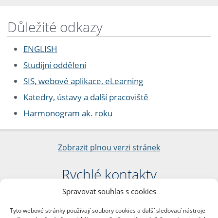
Důležité odkazy
ENGLISH
Studijní oddělení
SIS, webové aplikace, eLearning
Katedry, ústavy a další pracoviště
Harmonogram ak. roku
Zobrazit plnou verzi stránek
Rychlé kontakty
Spravovat souhlas s cookies
Filozofická fakulta
Univerzita Karlova
Tyto webové stránky používají soubory cookies a další sledovací nástroje
nám. Jana Palacha 1/2