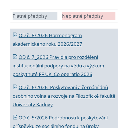
Platné předpisy
Neplatné předpisy
OD č. 8/2026 Harmonogram
akademického roku 2026/2027
OD č. 7_2026 Pravidla pro rozdělení
institucionální podpory na vědu a výzkum
poskytnuté FF UK_Co operatio 2026
OD č. 6/2026 Poskytování a čerpání dnů
osobního volna a rozvoje na Filozofické fakultě
Univerzity Karlovy
OD č. 5/2026 Podrobnosti k poskytování
příspěvku ze sociálního fondu na úroky