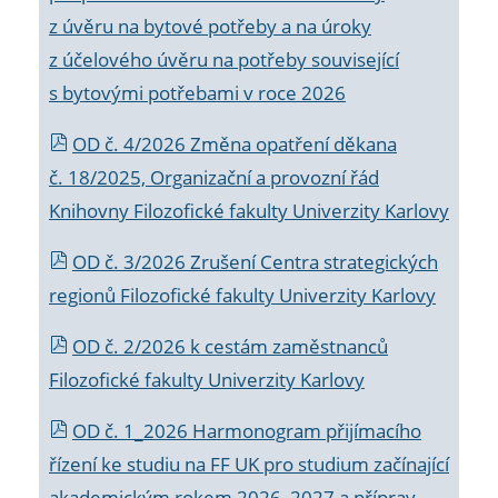
z úvěru na bytové potřeby a na úroky
z účelového úvěru na potřeby související
s bytovými potřebami v roce 2026
OD č. 4/2026 Změna opatření děkana
č. 18/2025, Organizační a provozní řád
Knihovny Filozofické fakulty Univerzity Karlovy
OD č. 3/2026 Zrušení Centra strategických
regionů Filozofické fakulty Univerzity Karlovy
OD č. 2/2026 k
cestám zaměstnanců
Filozofické fakulty Univerzity Karlovy
OD č. 1_2026 Harmonogram přijímacího
řízení ke studiu na FF UK pro studium začínající
akademickým rokem 2026_2027 a příprav