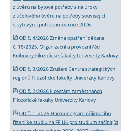
z úvěru na bytové potřeby a na úroky
z účelového úvěru na potřeby související
s bytovými potřebami v roce 2026
OD č. 4/2026 Změna opatření děkana
č. 18/2025, Organizační a provozní řád
Knihovny Filozofické fakulty Univerzity Karlovy
OD č. 3/2026 Zrušení Centra strategických
regionů Filozofické fakulty Univerzity Karlovy
OD č. 2/2026 k
cestám zaměstnanců
Filozofické fakulty Univerzity Karlovy
OD č. 1_2026 Harmonogram přijímacího
řízení ke studiu na FF UK pro studium začínající
akademickým rokem 2026_2027 a příprav