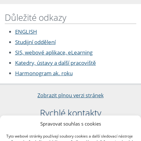
Důležité odkazy
ENGLISH
Studijní oddělení
SIS, webové aplikace, eLearning
Katedry, ústavy a další pracoviště
Harmonogram ak. roku
Zobrazit plnou verzi stránek
Rychlé kontakty
Spravovat souhlas s cookies
Filozofická fakulta
Univerzita Karlova
Tyto webové stránky používají soubory cookies a další sledovací nástroje
nám. Jana Palacha 1/2