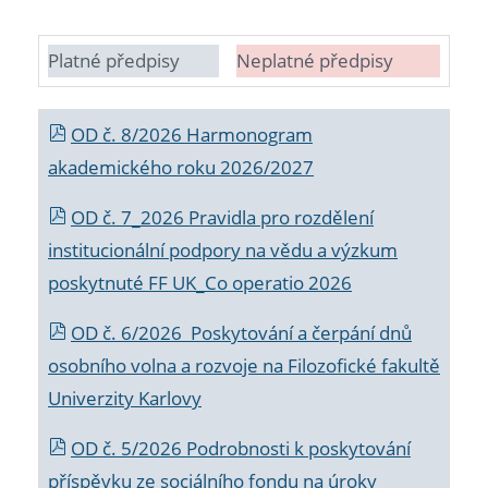
Platné předpisy
Neplatné předpisy
OD č. 8/2026 Harmonogram
akademického roku 2026/2027
OD č. 7_2026 Pravidla pro rozdělení
institucionální podpory na vědu a výzkum
poskytnuté FF UK_Co operatio 2026
OD č. 6/2026 Poskytování a čerpání dnů
osobního volna a rozvoje na Filozofické fakultě
Univerzity Karlovy
OD č. 5/2026 Podrobnosti k poskytování
příspěvku ze sociálního fondu na úroky