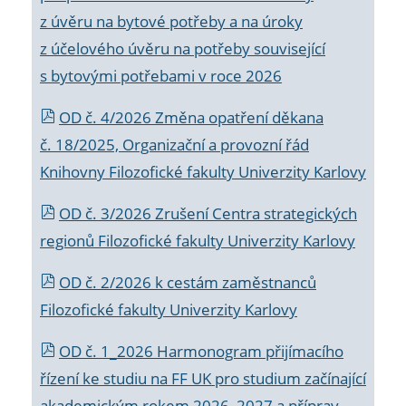
z úvěru na bytové potřeby a na úroky
z účelového úvěru na potřeby související
s bytovými potřebami v roce 2026
OD č. 4/2026 Změna opatření děkana
č. 18/2025, Organizační a provozní řád
Knihovny Filozofické fakulty Univerzity Karlovy
OD č. 3/2026 Zrušení Centra strategických
regionů Filozofické fakulty Univerzity Karlovy
OD č. 2/2026 k
cestám zaměstnanců
Filozofické fakulty Univerzity Karlovy
OD č. 1_2026 Harmonogram přijímacího
řízení ke studiu na FF UK pro studium začínající
akademickým rokem 2026_2027 a příprav