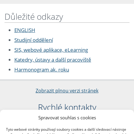
Důležité odkazy
ENGLISH
Studijní oddělení
SIS, webové aplikace, eLearning
Katedry, ústavy a další pracoviště
Harmonogram ak. roku
Zobrazit plnou verzi stránek
Rychlé kontakty
Spravovat souhlas s cookies
Filozofická fakulta
Univerzita Karlova
Tyto webové stránky používají soubory cookies a další sledovací nástroje
nám. Jana Palacha 1/2