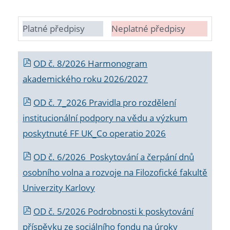
Platné předpisy
Neplatné předpisy
OD č. 8/2026 Harmonogram
akademického roku 2026/2027
OD č. 7_2026 Pravidla pro rozdělení
institucionální podpory na vědu a výzkum
poskytnuté FF UK_Co operatio 2026
OD č. 6/2026 Poskytování a čerpání dnů
osobního volna a rozvoje na Filozofické fakultě
Univerzity Karlovy
OD č. 5/2026 Podrobnosti k poskytování
příspěvku ze sociálního fondu na úroky