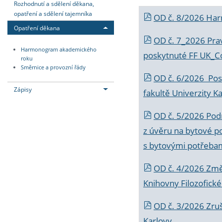
Rozhodnutí a sdělení děkana,
opatření a sdělení tajemníka
OD č. 8/2026 Ha
Opatření děkana
OD č. 7_2026 Prav
Harmonogram akademického
poskytnuté FF UK_C
roku
Směrnice a provozní řády
OD č. 6/2026 Posk
Zápisy
fakultě Univerzity K
OD č. 5/2026 Podr
z úvěru na bytové po
s bytovými potřebam
OD č. 4/2026 Změ
Knihovny Filozofické
OD č. 3/2026 Zruš
Karlovy