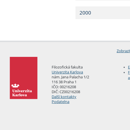
2000
Zobrazi
Filozofická fakulta
E
Univerzita Karlova
F
nám. Jana Palacha 1/2
a
116 38 Praha 1
IČO: 00216208
DIČ: CZ00216208
Další kontakty
Podatelna