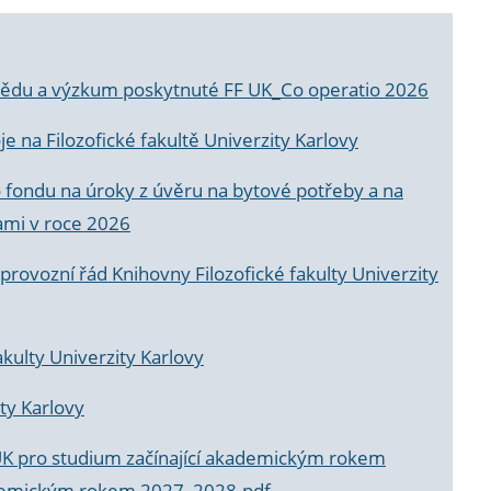
a vědu a výzkum poskytnuté FF UK_Co operatio 2026
 na Filozofické fakultě Univerzity Karlovy
o fondu na úroky z úvěru na bytové potřeby a na
ami v roce 2026
rovozní řád Knihovny Filozofické fakulty Univerzity
akulty Univerzity Karlovy
ty Karlovy
UK pro studium začínající akademickým rokem
akademickým rokem 2027_2028.pdf