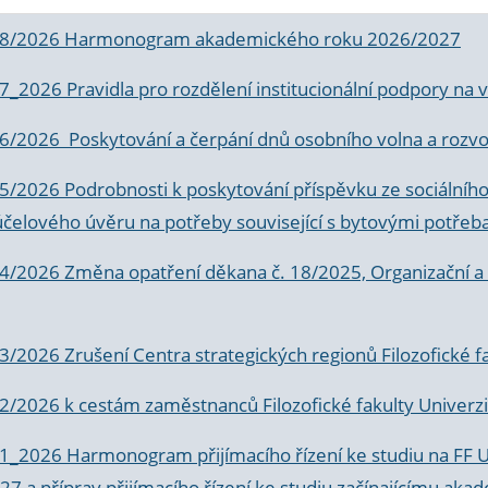
 8/2026 Harmonogram akademického roku 2026/2027
 7_2026 Pravidla pro rozdělení institucionální podpory n
6/2026 Poskytování a čerpání dnů osobního volna a rozvoje
 5/2026 Podrobnosti k poskytování příspěvku ze sociálníh
účelového úvěru na potřeby související s bytovými potřeb
 4/2026 Změna opatření děkana č. 18/2025, Organizační a p
3/2026 Zrušení Centra strategických regionů Filozofické f
 2/2026 k
cestám zaměstnanců Filozofické fakulty Univerzi
 1_2026 Harmonogram přijímacího řízení ke studiu na FF 
7 a příprav přijímacího řízení ke studiu začínajícímu 