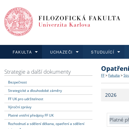
FAKULTA
UCHAZEČI
STUDUJÍCÍ
Opatřen
FAKULTA
UCHAZEČI
STUDUJÍCÍ
VĚDA A VÝZKUM
ZAHRANIČÍ
Struktura a
Co studova
Bakalářsk
O vědě a 
Aktuální n
Strategie a další dokumenty
FF
>
Fakulta
>
Str
Bezpečnost
Dozvědět se více
Podat přihlášku
Dozvědět se více
Dozvědět se více
Dozvědět se více
Strategie 
Učitelské 
Doktorské
Akademické
Vyjíždějící
Strategické a dlouhodobé záměry
2026
Podpora a
Informace 
Rigorózní 
Granty a p
Přijíždějíc
FF UK pro udržitelnost
Výroční zprávy
Absolventi
Vyjíždějíc
Platné vnitřní předpisy FF UK
Platné p
Rozhodnutí a sdělení děkana, opatření a sdělení
Fakultní š