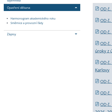
tajemníka
Opatření děkana
OD č.
Harmonogram akademického roku
OD č.
Směrnice a provozní řády
OD č. 
Zápisy
OD č.
úroky z 
OD č.
Karlovy
OD č. 
OD č.
OD č.
2026_202