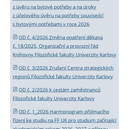
z úvěru na bytové potřeby a na úroky
z účelového úvěru na potřeby související
s bytovými potřebami v roce 2026
OD č. 4/2026 Změna opatření děkana
č. 18/2025, Organizační a provozní řád
Knihovny Filozofické fakulty Univerzity Karlovy
OD č. 3/2026 Zrušení Centra strategických
regionů Filozofické fakulty Univerzity Karlovy
OD č. 2/2026 k
cestám zaměstnanců
Filozofické fakulty Univerzity Karlovy
OD č. 1_2026 Harmonogram přijímacího
řízení ke studiu na FF UK pro studium začínající
akademickým rokem 2026_2027 a příprav