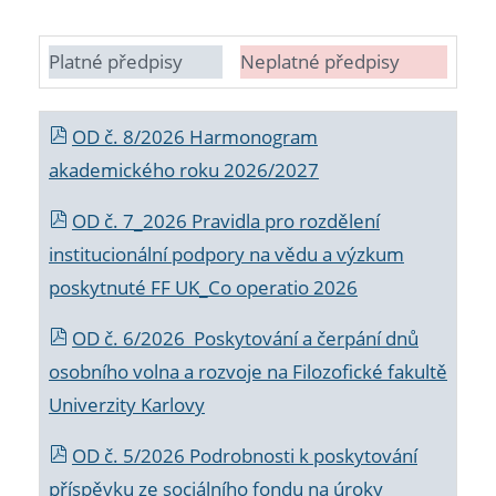
Platné předpisy
Neplatné předpisy
OD č. 8/2026 Harmonogram
akademického roku 2026/2027
OD č. 7_2026 Pravidla pro rozdělení
institucionální podpory na vědu a výzkum
poskytnuté FF UK_Co operatio 2026
OD č. 6/2026 Poskytování a čerpání dnů
osobního volna a rozvoje na Filozofické fakultě
Univerzity Karlovy
OD č. 5/2026 Podrobnosti k poskytování
příspěvku ze sociálního fondu na úroky