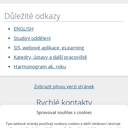
Důležité odkazy
ENGLISH
Studijní oddělení
SIS, webové aplikace, eLearning
Katedry, ústavy a další pracoviště
Harmonogram ak. roku
Zobrazit plnou verzi stránek
Rychlé kontakty
Spravovat souhlas s cookies
Filozofická fakulta
Univerzita Karlova
Tyto webové stránky používají soubory cookies a další sledovací nástroje
nám. Jana Palacha 1/2