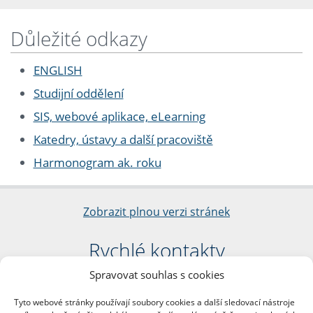
Důležité odkazy
ENGLISH
Studijní oddělení
SIS, webové aplikace, eLearning
Katedry, ústavy a další pracoviště
Harmonogram ak. roku
Zobrazit plnou verzi stránek
Rychlé kontakty
Spravovat souhlas s cookies
Filozofická fakulta
Univerzita Karlova
Tyto webové stránky používají soubory cookies a další sledovací nástroje
nám. Jana Palacha 1/2