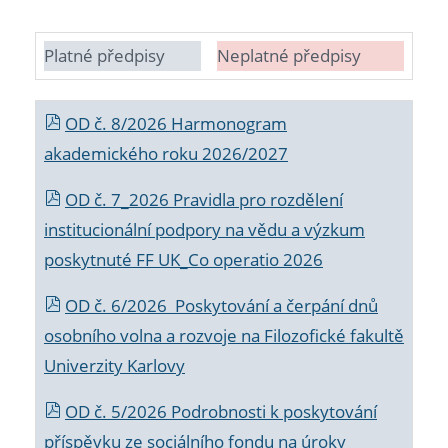
Platné předpisy
Neplatné předpisy
OD č. 8/2026 Harmonogram
akademického roku 2026/2027
OD č. 7_2026 Pravidla pro rozdělení
institucionální podpory na vědu a výzkum
poskytnuté FF UK_Co operatio 2026
OD č. 6/2026 Poskytování a čerpání dnů
osobního volna a rozvoje na Filozofické fakultě
Univerzity Karlovy
OD č. 5/2026 Podrobnosti k poskytování
příspěvku ze sociálního fondu na úroky