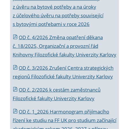
z úvěru na bytové potřeby a na úroky
z účelového úvěru na potřeby související
s bytovými potřebami v roce 2026
OD č. 4/2026 Změna opatření děkana
č. 18/2025, Organizační a provozní řád
Knihovny Filozofické fakulty Univerzity Karlovy
OD č. 3/2026 Zrušení Centra strategických
regionů Filozofické fakulty Univerzity Karlovy
OD č. 2/2026 k
cestám zaměstnanců
Filozofické fakulty Univerzity Karlovy
OD č. 1_2026 Harmonogram přijímacího
řízení ke studiu na FF UK pro studium začínající
akademickým rokem 2026_2027 a příprav