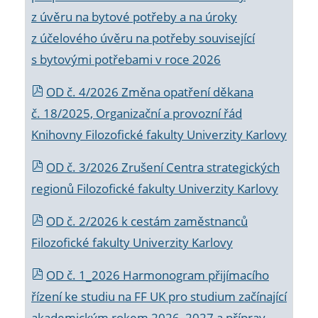
z úvěru na bytové potřeby a na úroky
z účelového úvěru na potřeby související
s bytovými potřebami v roce 2026
OD č. 4/2026 Změna opatření děkana
č. 18/2025, Organizační a provozní řád
Knihovny Filozofické fakulty Univerzity Karlovy
OD č. 3/2026 Zrušení Centra strategických
regionů Filozofické fakulty Univerzity Karlovy
OD č. 2/2026 k
cestám zaměstnanců
Filozofické fakulty Univerzity Karlovy
OD č. 1_2026 Harmonogram přijímacího
řízení ke studiu na FF UK pro studium začínající
akademickým rokem 2026_2027 a příprav