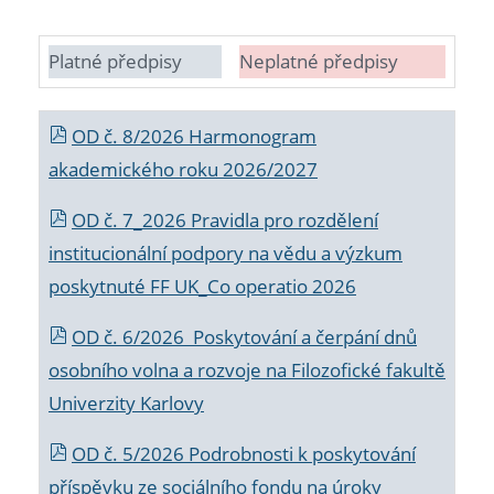
Platné předpisy
Neplatné předpisy
OD č. 8/2026 Harmonogram
akademického roku 2026/2027
OD č. 7_2026 Pravidla pro rozdělení
institucionální podpory na vědu a výzkum
poskytnuté FF UK_Co operatio 2026
OD č. 6/2026 Poskytování a čerpání dnů
osobního volna a rozvoje na Filozofické fakultě
Univerzity Karlovy
OD č. 5/2026 Podrobnosti k poskytování
příspěvku ze sociálního fondu na úroky