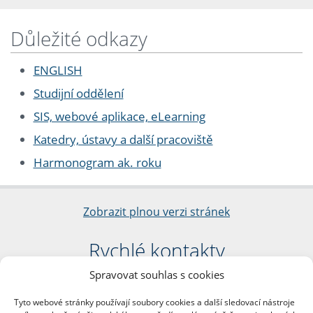
Důležité odkazy
ENGLISH
Studijní oddělení
SIS, webové aplikace, eLearning
Katedry, ústavy a další pracoviště
Harmonogram ak. roku
Zobrazit plnou verzi stránek
Rychlé kontakty
Spravovat souhlas s cookies
Filozofická fakulta
Univerzita Karlova
Tyto webové stránky používají soubory cookies a další sledovací nástroje
nám. Jana Palacha 1/2