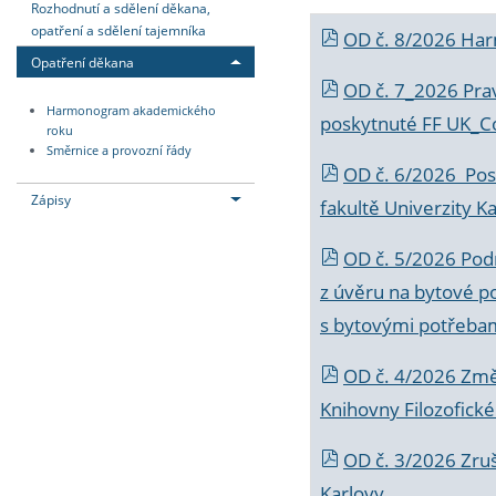
Rozhodnutí a sdělení děkana,
opatření a sdělení tajemníka
OD č. 8/2026 Ha
Opatření děkana
OD č. 7_2026 Prav
Harmonogram akademického
poskytnuté FF UK_C
roku
Směrnice a provozní řády
OD č. 6/2026 Posk
Zápisy
fakultě Univerzity K
OD č. 5/2026 Podr
z úvěru na bytové po
s bytovými potřebam
OD č. 4/2026 Změ
Knihovny Filozofické
OD č. 3/2026 Zruš
Karlovy