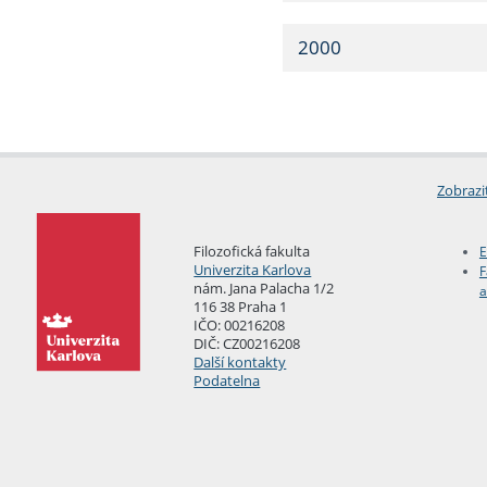
2000
Zobrazi
Filozofická fakulta
E
Univerzita Karlova
F
nám. Jana Palacha 1/2
a
116 38 Praha 1
IČO: 00216208
DIČ: CZ00216208
Další kontakty
Podatelna