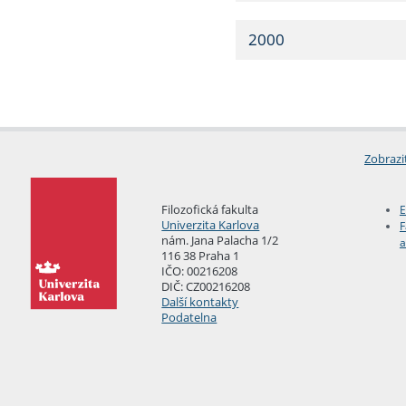
2000
Zobrazi
Filozofická fakulta
E
Univerzita Karlova
F
nám. Jana Palacha 1/2
a
116 38 Praha 1
IČO: 00216208
DIČ: CZ00216208
Další kontakty
Podatelna