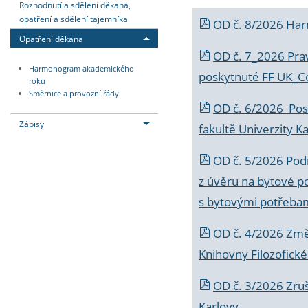
Rozhodnutí a sdělení děkana,
opatření a sdělení tajemníka
OD č. 8/2026 Ha
Opatření děkana
OD č. 7_2026 Prav
Harmonogram akademického
poskytnuté FF UK_C
roku
Směrnice a provozní řády
OD č. 6/2026 Posk
Zápisy
fakultě Univerzity K
OD č. 5/2026 Podr
z úvěru na bytové po
s bytovými potřebam
OD č. 4/2026 Změ
Knihovny Filozofické
OD č. 3/2026 Zruš
Karlovy