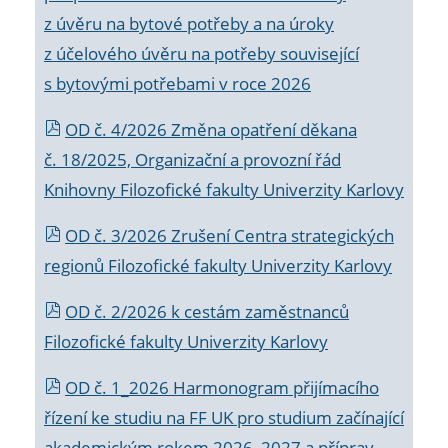
z úvěru na bytové potřeby a na úroky
z účelového úvěru na potřeby související
s bytovými potřebami v roce 2026
OD č. 4/2026 Změna opatření děkana
č. 18/2025, Organizační a provozní řád
Knihovny Filozofické fakulty Univerzity Karlovy
OD č. 3/2026 Zrušení Centra strategických
regionů Filozofické fakulty Univerzity Karlovy
OD č. 2/2026 k
cestám zaměstnanců
Filozofické fakulty Univerzity Karlovy
OD č. 1_2026 Harmonogram přijímacího
řízení ke studiu na FF UK pro studium začínající
akademickým rokem 2026_2027 a příprav