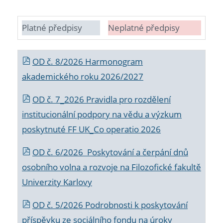
Platné předpisy
Neplatné předpisy
OD č. 8/2026 Harmonogram
akademického roku 2026/2027
OD č. 7_2026 Pravidla pro rozdělení
institucionální podpory na vědu a výzkum
poskytnuté FF UK_Co operatio 2026
OD č. 6/2026 Poskytování a čerpání dnů
osobního volna a rozvoje na Filozofické fakultě
Univerzity Karlovy
OD č. 5/2026 Podrobnosti k poskytování
příspěvku ze sociálního fondu na úroky