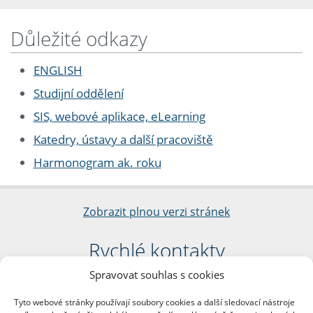
Důležité odkazy
ENGLISH
Studijní oddělení
SIS, webové aplikace, eLearning
Katedry, ústavy a další pracoviště
Harmonogram ak. roku
Zobrazit plnou verzi stránek
Rychlé kontakty
Spravovat souhlas s cookies
Filozofická fakulta
Univerzita Karlova
Tyto webové stránky používají soubory cookies a další sledovací nástroje
nám. Jana Palacha 1/2