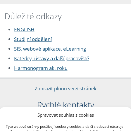
Důležité odkazy
ENGLISH
Studijní oddělení
SIS, webové aplikace, eLearning
Katedry, ústavy a další pracoviště
Harmonogram ak. roku
Zobrazit plnou verzi stránek
Rychlé kontakty
Spravovat souhlas s cookies
Filozofická fakulta
Univerzita Karlova
Tyto webové stránky používají soubory cookies a další sledovací nástroje
nám. Jana Palacha 1/2