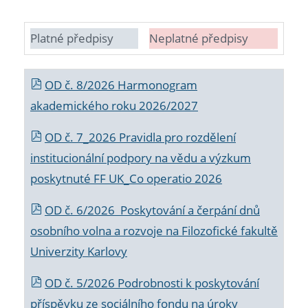
Platné předpisy
Neplatné předpisy
OD č. 8/2026 Harmonogram
akademického roku 2026/2027
OD č. 7_2026 Pravidla pro rozdělení
institucionální podpory na vědu a výzkum
poskytnuté FF UK_Co operatio 2026
OD č. 6/2026 Poskytování a čerpání dnů
osobního volna a rozvoje na Filozofické fakultě
Univerzity Karlovy
OD č. 5/2026 Podrobnosti k poskytování
příspěvku ze sociálního fondu na úroky