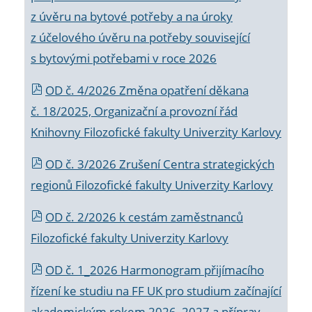
z úvěru na bytové potřeby a na úroky
z účelového úvěru na potřeby související
s bytovými potřebami v roce 2026
OD č. 4/2026 Změna opatření děkana
č. 18/2025, Organizační a provozní řád
Knihovny Filozofické fakulty Univerzity Karlovy
OD č. 3/2026 Zrušení Centra strategických
regionů Filozofické fakulty Univerzity Karlovy
OD č. 2/2026 k
cestám zaměstnanců
Filozofické fakulty Univerzity Karlovy
OD č. 1_2026 Harmonogram přijímacího
řízení ke studiu na FF UK pro studium začínající
akademickým rokem 2026_2027 a příprav