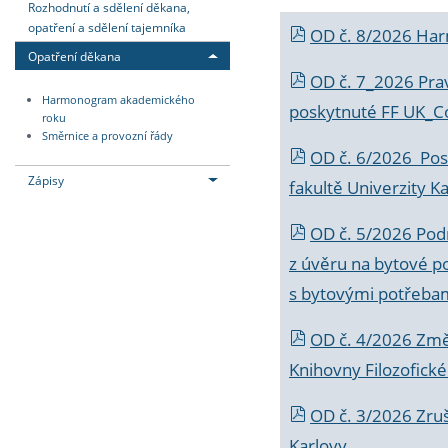
Rozhodnutí a sdělení děkana,
opatření a sdělení tajemníka
OD č. 8/2026 Ha
Opatření děkana
OD č. 7_2026 Prav
Harmonogram akademického
poskytnuté FF UK_C
roku
Směrnice a provozní řády
OD č. 6/2026 Posk
Zápisy
fakultě Univerzity K
OD č. 5/2026 Podr
z úvěru na bytové po
s bytovými potřebam
OD č. 4/2026 Změ
Knihovny Filozofické
OD č. 3/2026 Zruš
Karlovy