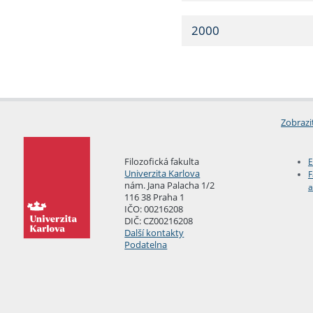
2000
Zobrazi
Filozofická fakulta
E
Univerzita Karlova
F
nám. Jana Palacha 1/2
a
116 38 Praha 1
IČO: 00216208
DIČ: CZ00216208
Další kontakty
Podatelna