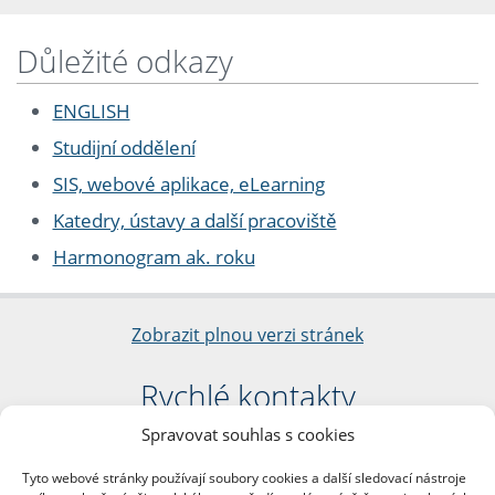
Důležité odkazy
ENGLISH
Studijní oddělení
SIS, webové aplikace, eLearning
Katedry, ústavy a další pracoviště
Harmonogram ak. roku
Zobrazit plnou verzi stránek
Rychlé kontakty
Spravovat souhlas s cookies
Filozofická fakulta
Univerzita Karlova
Tyto webové stránky používají soubory cookies a další sledovací nástroje
nám. Jana Palacha 1/2