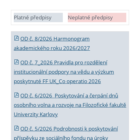
Platné předpisy
Neplatné předpisy
OD č. 8/2026 Harmonogram
akademického roku 2026/2027
OD č. 7_2026 Pravidla pro rozdělení
institucionální podpory na vědu a výzkum
poskytnuté FF UK_Co operatio 2026
OD č. 6/2026 Poskytování a čerpání dnů
osobního volna a rozvoje na Filozofické fakultě
Univerzity Karlovy
OD č. 5/2026 Podrobnosti k poskytování
příspěvku ze sociálního fondu na úroky