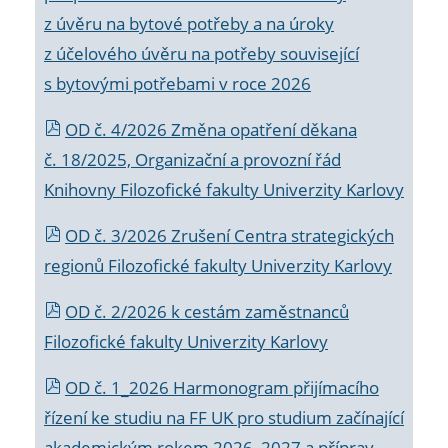
z úvěru na bytové potřeby a na úroky
z účelového úvěru na potřeby související
s bytovými potřebami v roce 2026
OD č. 4/2026 Změna opatření děkana
č. 18/2025, Organizační a provozní řád
Knihovny Filozofické fakulty Univerzity Karlovy
OD č. 3/2026 Zrušení Centra strategických
regionů Filozofické fakulty Univerzity Karlovy
OD č. 2/2026 k
cestám zaměstnanců
Filozofické fakulty Univerzity Karlovy
OD č. 1_2026 Harmonogram přijímacího
řízení ke studiu na FF UK pro studium začínající
akademickým rokem 2026_2027 a příprav