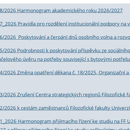
 8/2026 Harmonogram akademického roku 2026/2027
 7_2026 Pravidla pro rozdělení institucionální podpory n
6/2026 Poskytování a čerpání dnů osobního volna a rozvoje
 5/2026 Podrobnosti k poskytování příspěvku ze sociálníh
účelového úvěru na potřeby související s bytovými potřeb
 4/2026 Změna opatření děkana č. 18/2025, Organizační a p
3/2026 Zrušení Centra strategických regionů Filozofické f
 2/2026 k
cestám zaměstnanců Filozofické fakulty Univerzi
 1_2026 Harmonogram přijímacího řízení ke studiu na FF 
7 a příprav přijímacího řízení ke studiu začínajícímu 