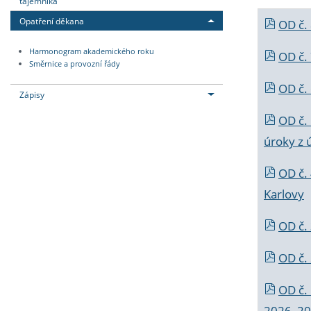
tajemníka
Opatření děkana
OD č.
Harmonogram akademického roku
OD č.
Směrnice a provozní řády
OD č. 
Zápisy
OD č.
úroky z 
OD č.
Karlovy
OD č. 
OD č.
OD č.
2026_202