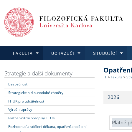
FAKULTA
UCHAZEČI
STUDUJÍCÍ
Opatřen
FAKULTA
UCHAZEČI
STUDUJÍCÍ
VĚDA A VÝZKUM
ZAHRANIČÍ
Struktura a
Co studova
Bakalářsk
O vědě a 
Aktuální n
Strategie a další dokumenty
FF
>
Fakulta
>
Str
Bezpečnost
Dozvědět se více
Podat přihlášku
Dozvědět se více
Dozvědět se více
Dozvědět se více
Strategie 
Učitelské 
Doktorské
Akademické
Vyjíždějící
Strategické a dlouhodobé záměry
2026
Podpora a
Informace 
Rigorózní 
Granty a p
Přijíždějíc
FF UK pro udržitelnost
Výroční zprávy
Absolventi
Vyjíždějíc
Platné vnitřní předpisy FF UK
Platné p
Rozhodnutí a sdělení děkana, opatření a sdělení
Fakultní š