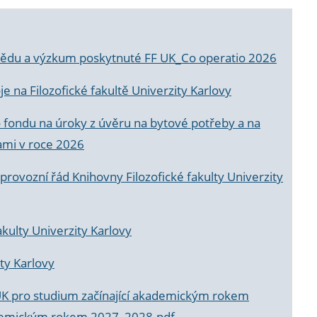
a vědu a výzkum poskytnuté FF UK_Co operatio 2026
 na Filozofické fakultě Univerzity Karlovy
o fondu na úroky z úvěru na bytové potřeby a na
ami v roce 2026
rovozní řád Knihovny Filozofické fakulty Univerzity
akulty Univerzity Karlovy
ty Karlovy
UK pro studium začínající akademickým rokem
akademickým rokem 2027_2028.pdf