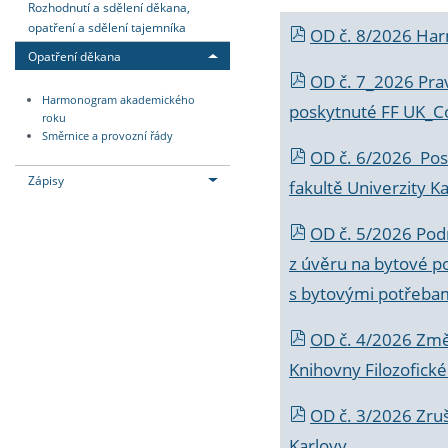
Rozhodnutí a sdělení děkana,
opatření a sdělení tajemníka
OD č. 8/2026 Ha
Opatření děkana
OD č. 7_2026 Prav
Harmonogram akademického
poskytnuté FF UK_C
roku
Směrnice a provozní řády
OD č. 6/2026 Posk
Zápisy
fakultě Univerzity K
OD č. 5/2026 Podr
z úvěru na bytové po
s bytovými potřebam
OD č. 4/2026 Změ
Knihovny Filozofické
OD č. 3/2026 Zruš
Karlovy