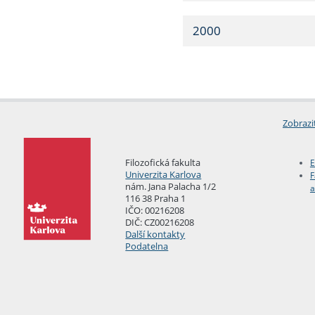
2000
Zobrazi
Filozofická fakulta
E
Univerzita Karlova
F
nám. Jana Palacha 1/2
a
116 38 Praha 1
IČO: 00216208
DIČ: CZ00216208
Další kontakty
Podatelna