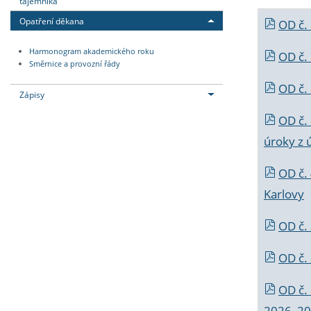
tajemníka
Opatření děkana
OD č.
Harmonogram akademického roku
OD č.
Směrnice a provozní řády
OD č. 
Zápisy
OD č.
úroky z 
OD č.
Karlovy
OD č. 
OD č.
OD č.
2026_202