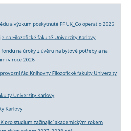
a vědu a výzkum poskytnuté FF UK_Co operatio 2026
 na Filozofické fakultě Univerzity Karlovy
o fondu na úroky z úvěru na bytové potřeby a na
ami v roce 2026
rovozní řád Knihovny Filozofické fakulty Univerzity
akulty Univerzity Karlovy
ty Karlovy
UK pro studium začínající akademickým rokem
akademickým rokem 2027_2028.pdf