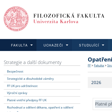
FAKULTA
UCHAZEČI
STUDUJÍCÍ
Opatřen
FAKULTA
UCHAZEČI
STUDUJÍCÍ
VĚDA A VÝZKUM
ZAHRANIČÍ
Struktura a
Co studova
Bakalářsk
O vědě a 
Aktuální n
Strategie a další dokumenty
FF
>
Fakulta
>
Str
Bezpečnost
Dozvědět se více
Podat přihlášku
Dozvědět se více
Dozvědět se více
Dozvědět se více
Strategie 
Učitelské 
Doktorské
Akademické
Vyjíždějící
Strategické a dlouhodobé záměry
2026
Podpora a
Informace 
Rigorózní 
Granty a p
Přijíždějíc
FF UK pro udržitelnost
Výroční zprávy
Absolventi
Vyjíždějíc
Platné vnitřní předpisy FF UK
Platné p
Rozhodnutí a sdělení děkana, opatření a sdělení
Fakultní š