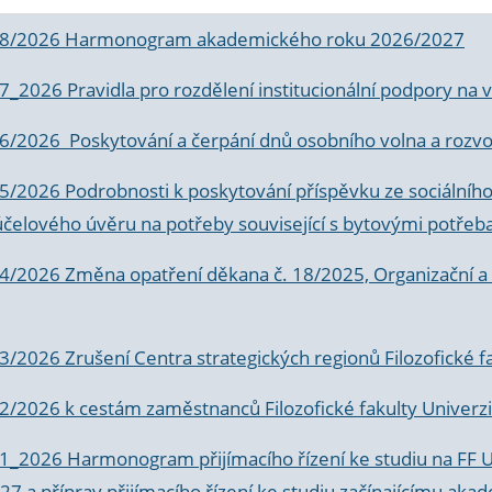
 8/2026 Harmonogram akademického roku 2026/2027
 7_2026 Pravidla pro rozdělení institucionální podpory n
6/2026 Poskytování a čerpání dnů osobního volna a rozvoje
 5/2026 Podrobnosti k poskytování příspěvku ze sociálníh
účelového úvěru na potřeby související s bytovými potřeb
 4/2026 Změna opatření děkana č. 18/2025, Organizační a p
3/2026 Zrušení Centra strategických regionů Filozofické f
 2/2026 k
cestám zaměstnanců Filozofické fakulty Univerzi
 1_2026 Harmonogram přijímacího řízení ke studiu na FF 
7 a příprav přijímacího řízení ke studiu začínajícímu 