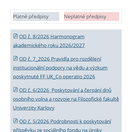
Platné předpisy
Neplatné předpisy
OD č. 8/2026 Harmonogram
akademického roku 2026/2027
OD č. 7_2026 Pravidla pro rozdělení
institucionální podpory na vědu a výzkum
poskytnuté FF UK_Co operatio 2026
OD č. 6/2026 Poskytování a čerpání dnů
osobního volna a rozvoje na Filozofické fakultě
Univerzity Karlovy
OD č. 5/2026 Podrobnosti k poskytování
příspěvku ze sociálního fondu na úroky