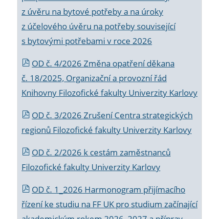
z úvěru na bytové potřeby a na úroky
z účelového úvěru na potřeby související
s bytovými potřebami v roce 2026
OD č. 4/2026 Změna opatření děkana
č. 18/2025, Organizační a provozní řád
Knihovny Filozofické fakulty Univerzity Karlovy
OD č. 3/2026 Zrušení Centra strategických
regionů Filozofické fakulty Univerzity Karlovy
OD č. 2/2026 k
cestám zaměstnanců
Filozofické fakulty Univerzity Karlovy
OD č. 1_2026 Harmonogram přijímacího
řízení ke studiu na FF UK pro studium začínající
akademickým rokem 2026_2027 a příprav