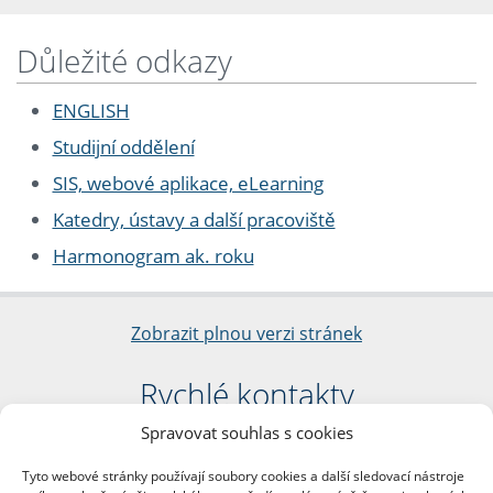
Důležité odkazy
ENGLISH
Studijní oddělení
SIS, webové aplikace, eLearning
Katedry, ústavy a další pracoviště
Harmonogram ak. roku
Zobrazit plnou verzi stránek
Rychlé kontakty
Spravovat souhlas s cookies
Filozofická fakulta
Univerzita Karlova
Tyto webové stránky používají soubory cookies a další sledovací nástroje
nám. Jana Palacha 1/2