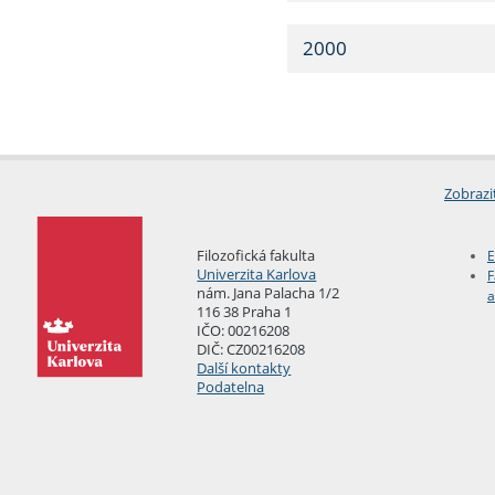
2000
Zobrazi
Filozofická fakulta
E
Univerzita Karlova
F
nám. Jana Palacha 1/2
a
116 38 Praha 1
IČO: 00216208
DIČ: CZ00216208
Další kontakty
Podatelna