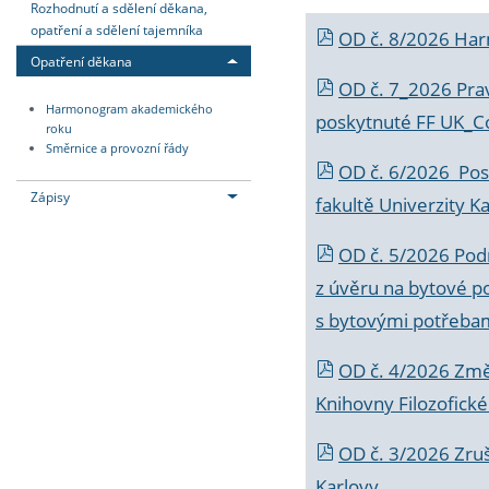
Rozhodnutí a sdělení děkana,
opatření a sdělení tajemníka
OD č. 8/2026 Ha
Opatření děkana
OD č. 7_2026 Prav
Harmonogram akademického
poskytnuté FF UK_C
roku
Směrnice a provozní řády
OD č. 6/2026 Posk
Zápisy
fakultě Univerzity K
OD č. 5/2026 Podr
z úvěru na bytové po
s bytovými potřebam
OD č. 4/2026 Změ
Knihovny Filozofické
OD č. 3/2026 Zruš
Karlovy