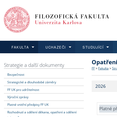
FAKULTA
UCHAZEČI
STUDUJÍCÍ
Opatřen
FAKULTA
UCHAZEČI
STUDUJÍCÍ
VĚDA A VÝZKUM
ZAHRANIČÍ
Struktura a
Co studova
Bakalářsk
O vědě a 
Aktuální n
Strategie a další dokumenty
FF
>
Fakulta
>
Str
Bezpečnost
Dozvědět se více
Podat přihlášku
Dozvědět se více
Dozvědět se více
Dozvědět se více
Strategie 
Učitelské 
Doktorské
Akademické
Vyjíždějící
Strategické a dlouhodobé záměry
2026
Podpora a
Informace 
Rigorózní 
Granty a p
Přijíždějíc
FF UK pro udržitelnost
Výroční zprávy
Absolventi
Vyjíždějíc
Platné vnitřní předpisy FF UK
Platné p
Rozhodnutí a sdělení děkana, opatření a sdělení
Fakultní š