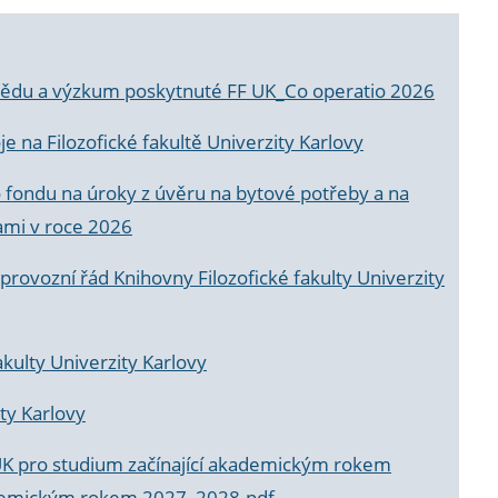
a vědu a výzkum poskytnuté FF UK_Co operatio 2026
 na Filozofické fakultě Univerzity Karlovy
o fondu na úroky z úvěru na bytové potřeby a na
ami v roce 2026
rovozní řád Knihovny Filozofické fakulty Univerzity
akulty Univerzity Karlovy
ty Karlovy
UK pro studium začínající akademickým rokem
akademickým rokem 2027_2028.pdf