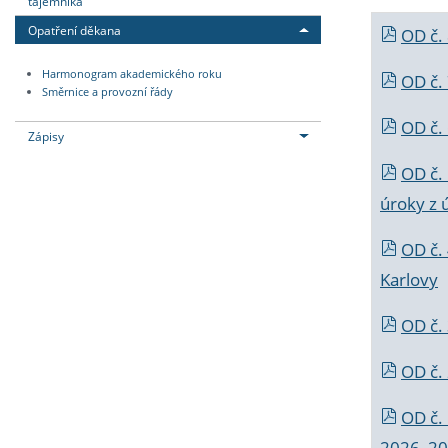
tajemníka
Opatření děkana
OD č.
Harmonogram akademického roku
OD č.
Směrnice a provozní řády
OD č. 
Zápisy
OD č.
úroky z 
OD č.
Karlovy
OD č. 
OD č.
OD č.
2026_202