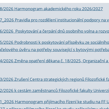
 8/2026 Harmonogram akademického roku 2026/2027
 7_2026 Pravidla pro rozdělení institucionální podpory n
6/2026 Poskytování a čerpání dnů osobního volna a rozvoje
 5/2026 Podrobnosti k poskytování příspěvku ze sociálníh
účelového úvěru na potřeby související s bytovými potřeb
 4/2026 Změna opatření děkana č. 18/2025, Organizační a p
3/2026 Zrušení Centra strategických regionů Filozofické f
 2/2026 k
cestám zaměstnanců Filozofické fakulty Univerzi
 1_2026 Harmonogram přijímacího řízení ke studiu na FF 
7 a příprav přijímacího řízení ke studiu začínajícímu 