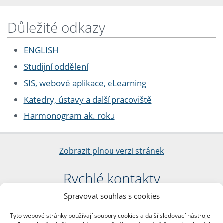
Důležité odkazy
ENGLISH
Studijní oddělení
SIS, webové aplikace, eLearning
Katedry, ústavy a další pracoviště
Harmonogram ak. roku
Zobrazit plnou verzi stránek
Rychlé kontakty
Spravovat souhlas s cookies
Filozofická fakulta
Univerzita Karlova
Tyto webové stránky používají soubory cookies a další sledovací nástroje
nám. Jana Palacha 1/2