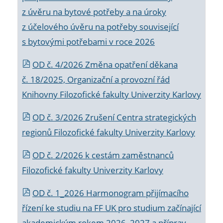
z úvěru na bytové potřeby a na úroky
z účelového úvěru na potřeby související
s bytovými potřebami v roce 2026
OD č. 4/2026 Změna opatření děkana
č. 18/2025, Organizační a provozní řád
Knihovny Filozofické fakulty Univerzity Karlovy
OD č. 3/2026 Zrušení Centra strategických
regionů Filozofické fakulty Univerzity Karlovy
OD č. 2/2026 k
cestám zaměstnanců
Filozofické fakulty Univerzity Karlovy
OD č. 1_2026 Harmonogram přijímacího
řízení ke studiu na FF UK pro studium začínající
akademickým rokem 2026_2027 a příprav