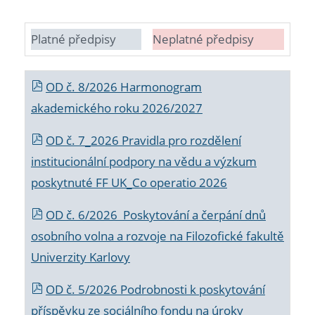
Platné předpisy
Neplatné předpisy
OD č. 8/2026 Harmonogram
akademického roku 2026/2027
OD č. 7_2026 Pravidla pro rozdělení
institucionální podpory na vědu a výzkum
poskytnuté FF UK_Co operatio 2026
OD č. 6/2026 Poskytování a čerpání dnů
osobního volna a rozvoje na Filozofické fakultě
Univerzity Karlovy
OD č. 5/2026 Podrobnosti k poskytování
příspěvku ze sociálního fondu na úroky