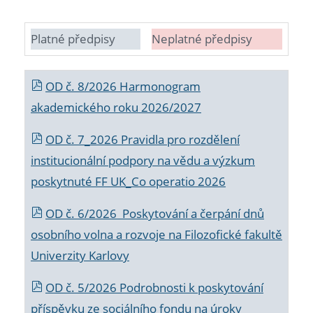
Platné předpisy
Neplatné předpisy
OD č. 8/2026 Harmonogram
akademického roku 2026/2027
OD č. 7_2026 Pravidla pro rozdělení
institucionální podpory na vědu a výzkum
poskytnuté FF UK_Co operatio 2026
OD č. 6/2026 Poskytování a čerpání dnů
osobního volna a rozvoje na Filozofické fakultě
Univerzity Karlovy
OD č. 5/2026 Podrobnosti k poskytování
příspěvku ze sociálního fondu na úroky