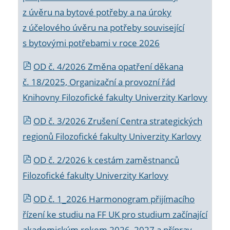
z úvěru na bytové potřeby a na úroky
z účelového úvěru na potřeby související
s bytovými potřebami v roce 2026
OD č. 4/2026 Změna opatření děkana
č. 18/2025, Organizační a provozní řád
Knihovny Filozofické fakulty Univerzity Karlovy
OD č. 3/2026 Zrušení Centra strategických
regionů Filozofické fakulty Univerzity Karlovy
OD č. 2/2026 k
cestám zaměstnanců
Filozofické fakulty Univerzity Karlovy
OD č. 1_2026 Harmonogram přijímacího
řízení ke studiu na FF UK pro studium začínající
akademickým rokem 2026_2027 a příprav