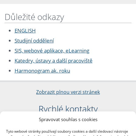
Důležité odkazy
ENGLISH
Studijní oddělení
SIS, webové aplikace, eLearning
Katedry, ústavy a další pracoviště
Harmonogram ak. roku
Zobrazit plnou verzi stránek
Rychlé kontakty
Spravovat souhlas s cookies
Filozofická fakulta
Univerzita Karlova
Tyto webové stránky používají soubory cookies a další sledovací nástroje
nám. Jana Palacha 1/2