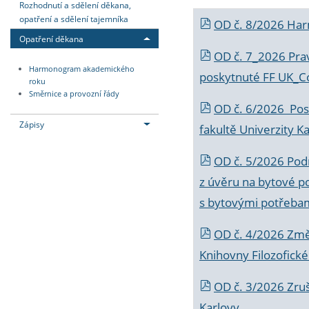
Rozhodnutí a sdělení děkana,
opatření a sdělení tajemníka
OD č. 8/2026 Ha
Opatření děkana
OD č. 7_2026 Prav
Harmonogram akademického
poskytnuté FF UK_C
roku
Směrnice a provozní řády
OD č. 6/2026 Posk
Zápisy
fakultě Univerzity K
OD č. 5/2026 Podr
z úvěru na bytové po
s bytovými potřebam
OD č. 4/2026 Změ
Knihovny Filozofické
OD č. 3/2026 Zruš
Karlovy