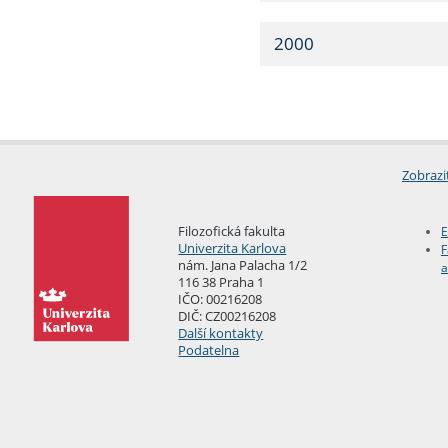
2000
Zobrazi
Filozofická fakulta
E
Univerzita Karlova
F
nám. Jana Palacha 1/2
a
116 38 Praha 1
IČO: 00216208
DIČ: CZ00216208
Další kontakty
Podatelna