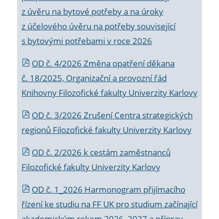
z úvěru na bytové potřeby a na úroky
z účelového úvěru na potřeby související
s bytovými potřebami v roce 2026
OD č. 4/2026 Změna opatření děkana
č. 18/2025, Organizační a provozní řád
Knihovny Filozofické fakulty Univerzity Karlovy
OD č. 3/2026 Zrušení Centra strategických
regionů Filozofické fakulty Univerzity Karlovy
OD č. 2/2026 k
cestám zaměstnanců
Filozofické fakulty Univerzity Karlovy
OD č. 1_2026 Harmonogram přijímacího
řízení ke studiu na FF UK pro studium začínající
akademickým rokem 2026_2027 a příprav