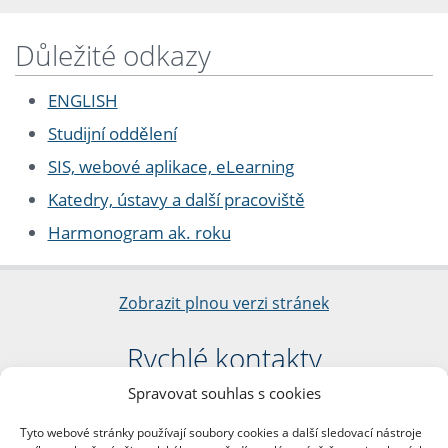
Důležité odkazy
ENGLISH
Studijní oddělení
SIS, webové aplikace, eLearning
Katedry, ústavy a další pracoviště
Harmonogram ak. roku
Zobrazit plnou verzi stránek
Rychlé kontakty
Spravovat souhlas s cookies
Filozofická fakulta
Univerzita Karlova
Tyto webové stránky používají soubory cookies a další sledovací nástroje
nám. Jana Palacha 1/2