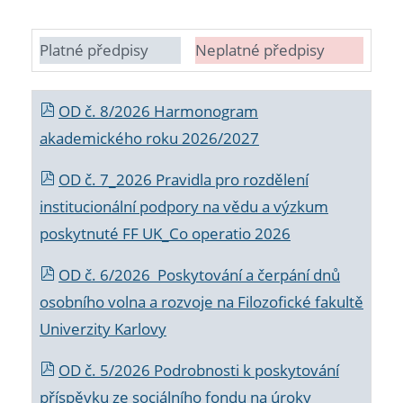
Platné předpisy
Neplatné předpisy
OD č. 8/2026 Harmonogram
akademického roku 2026/2027
OD č. 7_2026 Pravidla pro rozdělení
institucionální podpory na vědu a výzkum
poskytnuté FF UK_Co operatio 2026
OD č. 6/2026 Poskytování a čerpání dnů
osobního volna a rozvoje na Filozofické fakultě
Univerzity Karlovy
OD č. 5/2026 Podrobnosti k poskytování
příspěvku ze sociálního fondu na úroky