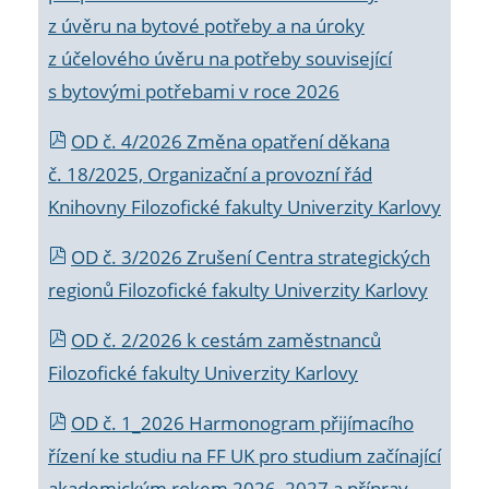
z úvěru na bytové potřeby a na úroky
z účelového úvěru na potřeby související
s bytovými potřebami v roce 2026
OD č. 4/2026 Změna opatření děkana
č. 18/2025, Organizační a provozní řád
Knihovny Filozofické fakulty Univerzity Karlovy
OD č. 3/2026 Zrušení Centra strategických
regionů Filozofické fakulty Univerzity Karlovy
OD č. 2/2026 k
cestám zaměstnanců
Filozofické fakulty Univerzity Karlovy
OD č. 1_2026 Harmonogram přijímacího
řízení ke studiu na FF UK pro studium začínající
akademickým rokem 2026_2027 a příprav