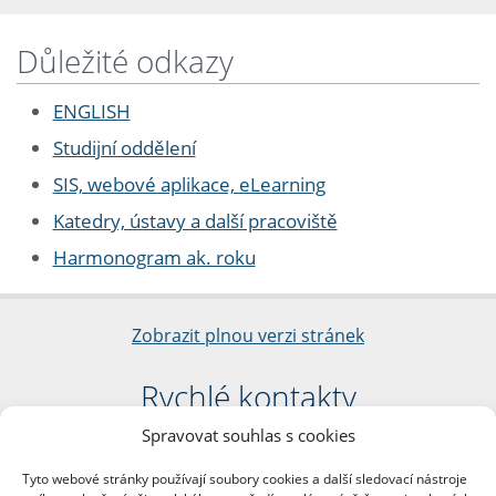
Důležité odkazy
ENGLISH
Studijní oddělení
SIS, webové aplikace, eLearning
Katedry, ústavy a další pracoviště
Harmonogram ak. roku
Zobrazit plnou verzi stránek
Rychlé kontakty
Spravovat souhlas s cookies
Filozofická fakulta
Univerzita Karlova
Tyto webové stránky používají soubory cookies a další sledovací nástroje
nám. Jana Palacha 1/2