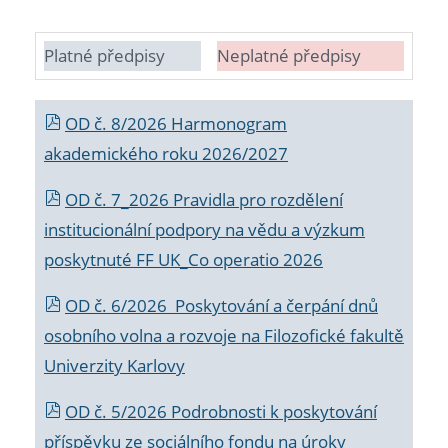
Platné předpisy
Neplatné předpisy
OD č. 8/2026 Harmonogram
akademického roku 2026/2027
OD č. 7_2026 Pravidla pro rozdělení
institucionální podpory na vědu a výzkum
poskytnuté FF UK_Co operatio 2026
OD č. 6/2026 Poskytování a čerpání dnů
osobního volna a rozvoje na Filozofické fakultě
Univerzity Karlovy
OD č. 5/2026 Podrobnosti k poskytování
příspěvku ze sociálního fondu na úroky