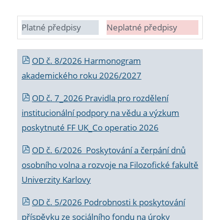
Platné předpisy
Neplatné předpisy
OD č. 8/2026 Harmonogram
akademického roku 2026/2027
OD č. 7_2026 Pravidla pro rozdělení
institucionální podpory na vědu a výzkum
poskytnuté FF UK_Co operatio 2026
OD č. 6/2026 Poskytování a čerpání dnů
osobního volna a rozvoje na Filozofické fakultě
Univerzity Karlovy
OD č. 5/2026 Podrobnosti k poskytování
příspěvku ze sociálního fondu na úroky