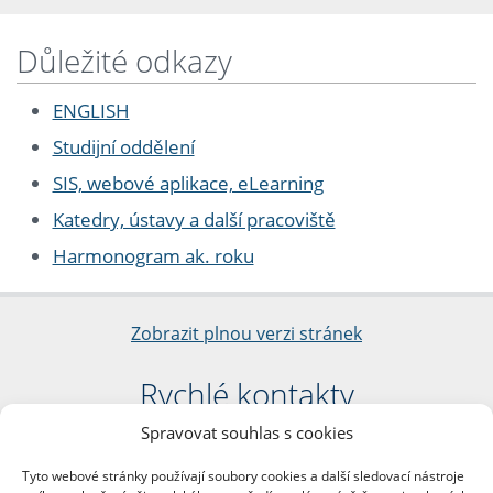
Důležité odkazy
ENGLISH
Studijní oddělení
SIS, webové aplikace, eLearning
Katedry, ústavy a další pracoviště
Harmonogram ak. roku
Zobrazit plnou verzi stránek
Rychlé kontakty
Spravovat souhlas s cookies
Filozofická fakulta
Univerzita Karlova
Tyto webové stránky používají soubory cookies a další sledovací nástroje
nám. Jana Palacha 1/2