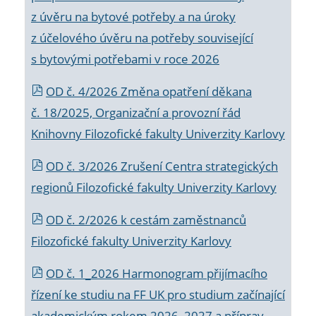
z úvěru na bytové potřeby a na úroky
z účelového úvěru na potřeby související
s bytovými potřebami v roce 2026
OD č. 4/2026 Změna opatření děkana
č. 18/2025, Organizační a provozní řád
Knihovny Filozofické fakulty Univerzity Karlovy
OD č. 3/2026 Zrušení Centra strategických
regionů Filozofické fakulty Univerzity Karlovy
OD č. 2/2026 k
cestám zaměstnanců
Filozofické fakulty Univerzity Karlovy
OD č. 1_2026 Harmonogram přijímacího
řízení ke studiu na FF UK pro studium začínající
akademickým rokem 2026_2027 a příprav