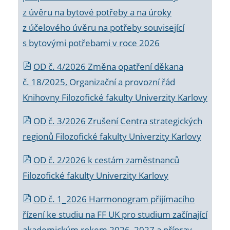
z úvěru na bytové potřeby a na úroky
z účelového úvěru na potřeby související
s bytovými potřebami v roce 2026
OD č. 4/2026 Změna opatření děkana
č. 18/2025, Organizační a provozní řád
Knihovny Filozofické fakulty Univerzity Karlovy
OD č. 3/2026 Zrušení Centra strategických
regionů Filozofické fakulty Univerzity Karlovy
OD č. 2/2026 k
cestám zaměstnanců
Filozofické fakulty Univerzity Karlovy
OD č. 1_2026 Harmonogram přijímacího
řízení ke studiu na FF UK pro studium začínající
akademickým rokem 2026_2027 a příprav