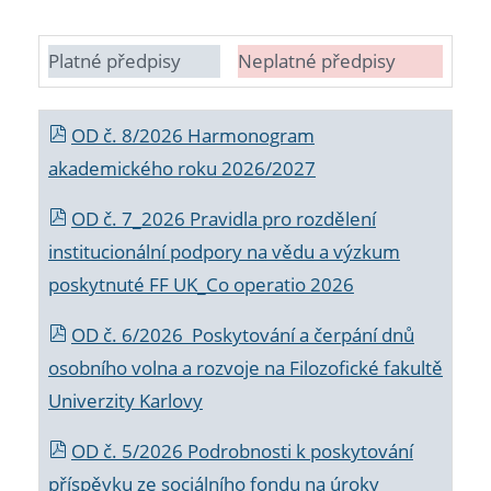
Platné předpisy
Neplatné předpisy
OD č. 8/2026 Harmonogram
akademického roku 2026/2027
OD č. 7_2026 Pravidla pro rozdělení
institucionální podpory na vědu a výzkum
poskytnuté FF UK_Co operatio 2026
OD č. 6/2026 Poskytování a čerpání dnů
osobního volna a rozvoje na Filozofické fakultě
Univerzity Karlovy
OD č. 5/2026 Podrobnosti k poskytování
příspěvku ze sociálního fondu na úroky