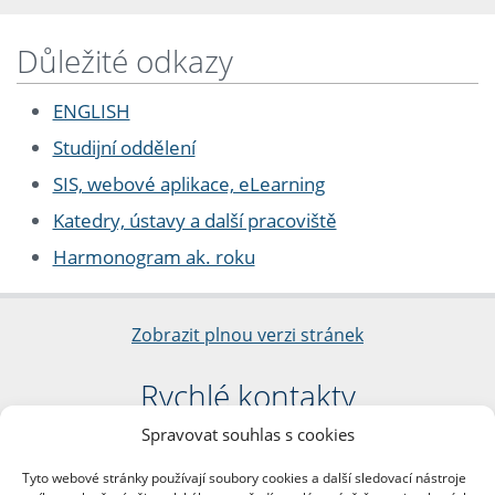
Důležité odkazy
ENGLISH
Studijní oddělení
SIS, webové aplikace, eLearning
Katedry, ústavy a další pracoviště
Harmonogram ak. roku
Zobrazit plnou verzi stránek
Rychlé kontakty
Spravovat souhlas s cookies
Filozofická fakulta
Univerzita Karlova
Tyto webové stránky používají soubory cookies a další sledovací nástroje
nám. Jana Palacha 1/2