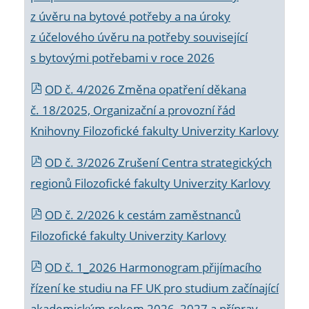
z úvěru na bytové potřeby a na úroky
z účelového úvěru na potřeby související
s bytovými potřebami v roce 2026
OD č. 4/2026 Změna opatření děkana
č. 18/2025, Organizační a provozní řád
Knihovny Filozofické fakulty Univerzity Karlovy
OD č. 3/2026 Zrušení Centra strategických
regionů Filozofické fakulty Univerzity Karlovy
OD č. 2/2026 k
cestám zaměstnanců
Filozofické fakulty Univerzity Karlovy
OD č. 1_2026 Harmonogram přijímacího
řízení ke studiu na FF UK pro studium začínající
akademickým rokem 2026_2027 a příprav