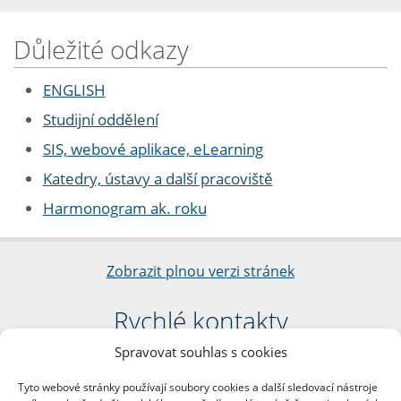
Důležité odkazy
ENGLISH
Studijní oddělení
SIS, webové aplikace, eLearning
Katedry, ústavy a další pracoviště
Harmonogram ak. roku
Zobrazit plnou verzi stránek
Rychlé kontakty
Spravovat souhlas s cookies
Filozofická fakulta
Univerzita Karlova
Tyto webové stránky používají soubory cookies a další sledovací nástroje
nám. Jana Palacha 1/2