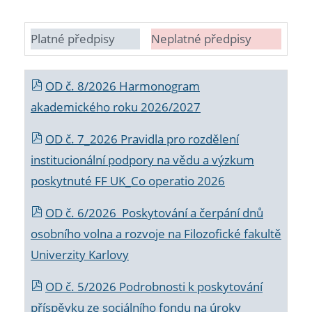
Platné předpisy
Neplatné předpisy
OD č. 8/2026 Harmonogram
akademického roku 2026/2027
OD č. 7_2026 Pravidla pro rozdělení
institucionální podpory na vědu a výzkum
poskytnuté FF UK_Co operatio 2026
OD č. 6/2026 Poskytování a čerpání dnů
osobního volna a rozvoje na Filozofické fakultě
Univerzity Karlovy
OD č. 5/2026 Podrobnosti k poskytování
příspěvku ze sociálního fondu na úroky