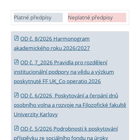
Platné předpisy
Neplatné předpisy
OD č. 8/2026 Harmonogram
akademického roku 2026/2027
OD č. 7_2026 Pravidla pro rozdělení
institucionální podpory na vědu a výzkum
poskytnuté FF UK_Co operatio 2026
OD č. 6/2026 Poskytování a čerpání dnů
osobního volna a rozvoje na Filozofické fakultě
Univerzity Karlovy
OD č. 5/2026 Podrobnosti k poskytování
příspěvku ze sociálního fondu na úroky