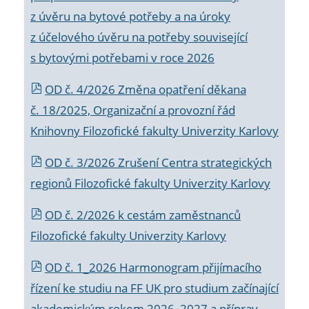
z úvěru na bytové potřeby a na úroky
z účelového úvěru na potřeby související
s bytovými potřebami v roce 2026
OD č. 4/2026 Změna opatření děkana
č. 18/2025, Organizační a provozní řád
Knihovny Filozofické fakulty Univerzity Karlovy
OD č. 3/2026 Zrušení Centra strategických
regionů Filozofické fakulty Univerzity Karlovy
OD č. 2/2026 k
cestám zaměstnanců
Filozofické fakulty Univerzity Karlovy
OD č. 1_2026 Harmonogram přijímacího
řízení ke studiu na FF UK pro studium začínající
akademickým rokem 2026_2027 a příprav