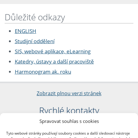
Důležité odkazy
ENGLISH
Studijní oddělení
SIS, webové aplikace, eLearning
Katedry, ústavy a další pracoviště
Harmonogram ak. roku
Zobrazit plnou verzi stránek
Rychlé kontakty
Spravovat souhlas s cookies
Filozofická fakulta
Univerzita Karlova
Tyto webové stránky používají soubory cookies a další sledovací nástroje
nám. Jana Palacha 1/2