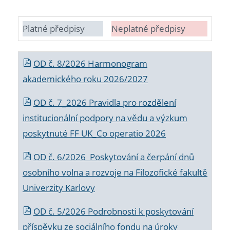
Platné předpisy
Neplatné předpisy
OD č. 8/2026 Harmonogram
akademického roku 2026/2027
OD č. 7_2026 Pravidla pro rozdělení
institucionální podpory na vědu a výzkum
poskytnuté FF UK_Co operatio 2026
OD č. 6/2026 Poskytování a čerpání dnů
osobního volna a rozvoje na Filozofické fakultě
Univerzity Karlovy
OD č. 5/2026 Podrobnosti k poskytování
příspěvku ze sociálního fondu na úroky