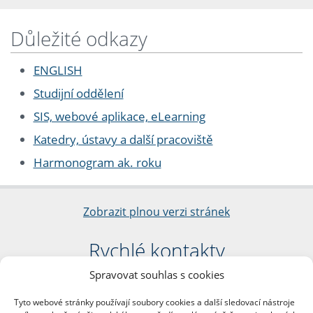
Důležité odkazy
ENGLISH
Studijní oddělení
SIS, webové aplikace, eLearning
Katedry, ústavy a další pracoviště
Harmonogram ak. roku
Zobrazit plnou verzi stránek
Rychlé kontakty
Spravovat souhlas s cookies
Filozofická fakulta
Univerzita Karlova
Tyto webové stránky používají soubory cookies a další sledovací nástroje
nám. Jana Palacha 1/2