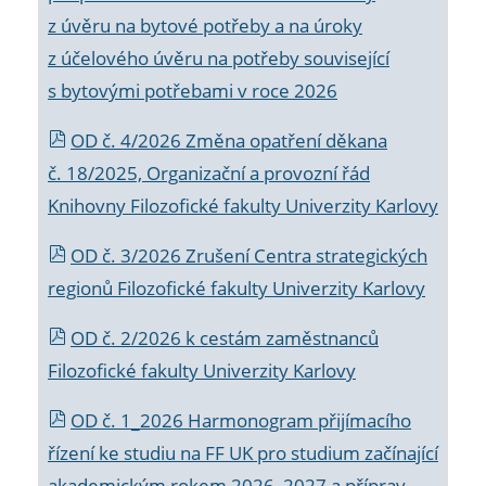
z úvěru na bytové potřeby a na úroky
z účelového úvěru na potřeby související
s bytovými potřebami v roce 2026
OD č. 4/2026 Změna opatření děkana
č. 18/2025, Organizační a provozní řád
Knihovny Filozofické fakulty Univerzity Karlovy
OD č. 3/2026 Zrušení Centra strategických
regionů Filozofické fakulty Univerzity Karlovy
OD č. 2/2026 k
cestám zaměstnanců
Filozofické fakulty Univerzity Karlovy
OD č. 1_2026 Harmonogram přijímacího
řízení ke studiu na FF UK pro studium začínající
akademickým rokem 2026_2027 a příprav