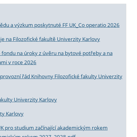
a vědu a výzkum poskytnuté FF UK_Co operatio 2026
 na Filozofické fakultě Univerzity Karlovy
o fondu na úroky z úvěru na bytové potřeby a na
ami v roce 2026
rovozní řád Knihovny Filozofické fakulty Univerzity
akulty Univerzity Karlovy
ty Karlovy
UK pro studium začínající akademickým rokem
akademickým rokem 2027_2028.pdf