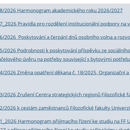
 8/2026 Harmonogram akademického roku 2026/2027
 7_2026 Pravidla pro rozdělení institucionální podpory n
6/2026 Poskytování a čerpání dnů osobního volna a rozvoje
 5/2026 Podrobnosti k poskytování příspěvku ze sociálníh
účelového úvěru na potřeby související s bytovými potřeb
 4/2026 Změna opatření děkana č. 18/2025, Organizační a p
3/2026 Zrušení Centra strategických regionů Filozofické f
 2/2026 k
cestám zaměstnanců Filozofické fakulty Univerzi
 1_2026 Harmonogram přijímacího řízení ke studiu na FF 
7 a příprav přijímacího řízení ke studiu začínajícímu 