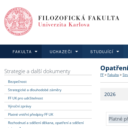
FAKULTA
UCHAZEČI
STUDUJÍCÍ
Opatřen
FAKULTA
UCHAZEČI
STUDUJÍCÍ
VĚDA A VÝZKUM
ZAHRANIČÍ
Struktura a
Co studova
Bakalářsk
O vědě a 
Aktuální n
Strategie a další dokumenty
FF
>
Fakulta
>
Str
Bezpečnost
Dozvědět se více
Podat přihlášku
Dozvědět se více
Dozvědět se více
Dozvědět se více
Strategie 
Učitelské 
Doktorské
Akademické
Vyjíždějící
Strategické a dlouhodobé záměry
2026
Podpora a
Informace 
Rigorózní 
Granty a p
Přijíždějíc
FF UK pro udržitelnost
Výroční zprávy
Absolventi
Vyjíždějíc
Platné vnitřní předpisy FF UK
Platné p
Rozhodnutí a sdělení děkana, opatření a sdělení
Fakultní š