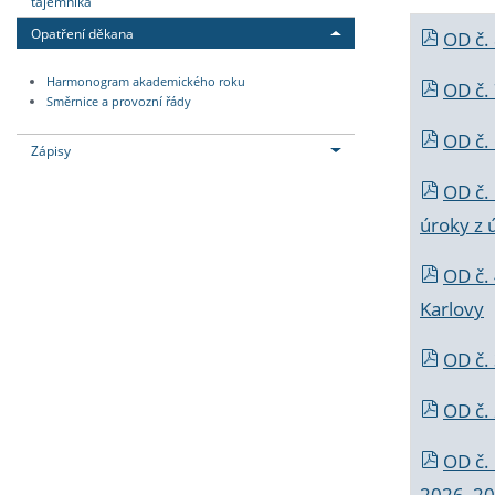
tajemníka
Opatření děkana
OD č.
Harmonogram akademického roku
OD č.
Směrnice a provozní řády
OD č. 
Zápisy
OD č.
úroky z 
OD č.
Karlovy
OD č. 
OD č.
OD č.
2026_202