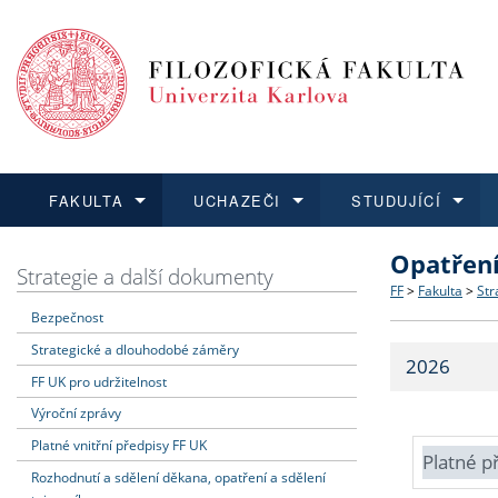
FAKULTA
UCHAZEČI
STUDUJÍCÍ
Opatřen
FAKULTA
UCHAZEČI
STUDUJÍCÍ
VĚDA A VÝZKUM
ZAHRANIČÍ
Struktura a
Co studova
Bakalářsk
O vědě a 
Aktuální n
Strategie a další dokumenty
FF
>
Fakulta
>
Str
Bezpečnost
Dozvědět se více
Podat přihlášku
Dozvědět se více
Dozvědět se více
Dozvědět se více
Strategie 
Učitelské 
Doktorské
Akademické
Vyjíždějící
Strategické a dlouhodobé záměry
2026
Podpora a
Informace 
Rigorózní 
Granty a p
Přijíždějíc
FF UK pro udržitelnost
Výroční zprávy
Absolventi
Vyjíždějíc
Platné vnitřní předpisy FF UK
Platné p
Rozhodnutí a sdělení děkana, opatření a sdělení
Fakultní š