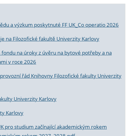
a vědu a výzkum poskytnuté FF UK_Co operatio 2026
 na Filozofické fakultě Univerzity Karlovy
o fondu na úroky z úvěru na bytové potřeby a na
ami v roce 2026
rovozní řád Knihovny Filozofické fakulty Univerzity
akulty Univerzity Karlovy
ty Karlovy
UK pro studium začínající akademickým rokem
akademickým rokem 2027_2028.pdf