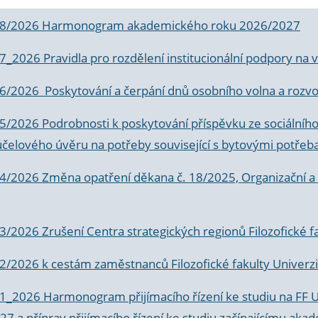
 8/2026 Harmonogram akademického roku 2026/2027
 7_2026 Pravidla pro rozdělení institucionální podpory n
6/2026 Poskytování a čerpání dnů osobního volna a rozvoje
 5/2026 Podrobnosti k poskytování příspěvku ze sociálníh
účelového úvěru na potřeby související s bytovými potřeb
 4/2026 Změna opatření děkana č. 18/2025, Organizační a p
3/2026 Zrušení Centra strategických regionů Filozofické f
 2/2026 k
cestám zaměstnanců Filozofické fakulty Univerzi
 1_2026 Harmonogram přijímacího řízení ke studiu na FF 
7 a příprav přijímacího řízení ke studiu začínajícímu 