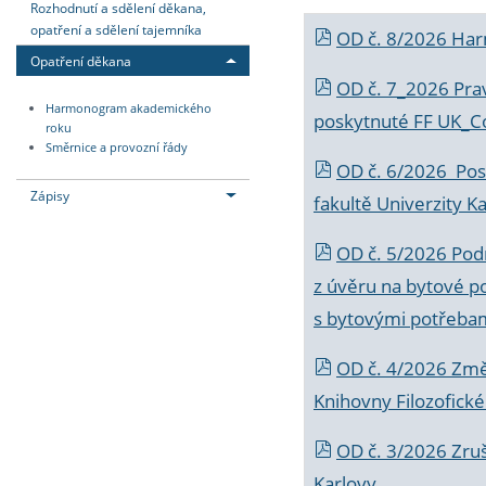
Rozhodnutí a sdělení děkana,
opatření a sdělení tajemníka
OD č. 8/2026 Ha
Opatření děkana
OD č. 7_2026 Prav
Harmonogram akademického
poskytnuté FF UK_C
roku
Směrnice a provozní řády
OD č. 6/2026 Posk
Zápisy
fakultě Univerzity K
OD č. 5/2026 Podr
z úvěru na bytové po
s bytovými potřebam
OD č. 4/2026 Změ
Knihovny Filozofické
OD č. 3/2026 Zruš
Karlovy