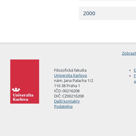
2000
Zobrazi
Filozofická fakulta
E
Univerzita Karlova
F
nám. Jana Palacha 1/2
a
116 38 Praha 1
IČO: 00216208
DIČ: CZ00216208
Další kontakty
Podatelna