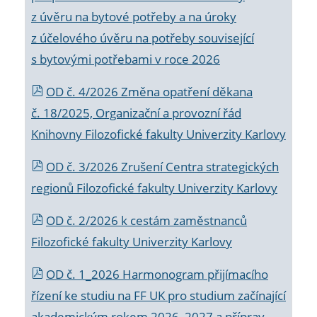
z úvěru na bytové potřeby a na úroky
z účelového úvěru na potřeby související
s bytovými potřebami v roce 2026
OD č. 4/2026 Změna opatření děkana
č. 18/2025, Organizační a provozní řád
Knihovny Filozofické fakulty Univerzity Karlovy
OD č. 3/2026 Zrušení Centra strategických
regionů Filozofické fakulty Univerzity Karlovy
OD č. 2/2026 k
cestám zaměstnanců
Filozofické fakulty Univerzity Karlovy
OD č. 1_2026 Harmonogram přijímacího
řízení ke studiu na FF UK pro studium začínající
akademickým rokem 2026_2027 a příprav