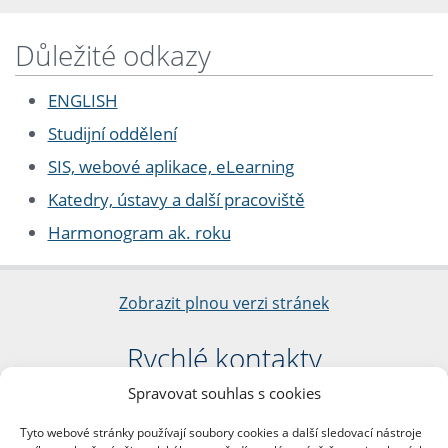
Důležité odkazy
ENGLISH
Studijní oddělení
SIS, webové aplikace, eLearning
Katedry, ústavy a další pracoviště
Harmonogram ak. roku
Zobrazit plnou verzi stránek
Rychlé kontakty
Spravovat souhlas s cookies
Filozofická fakulta
Univerzita Karlova
Tyto webové stránky používají soubory cookies a další sledovací nástroje
nám. Jana Palacha 1/2