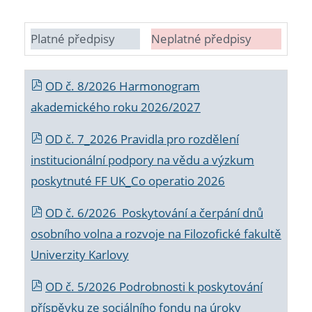
Platné předpisy
Neplatné předpisy
OD č. 8/2026 Harmonogram
akademického roku 2026/2027
OD č. 7_2026 Pravidla pro rozdělení
institucionální podpory na vědu a výzkum
poskytnuté FF UK_Co operatio 2026
OD č. 6/2026 Poskytování a čerpání dnů
osobního volna a rozvoje na Filozofické fakultě
Univerzity Karlovy
OD č. 5/2026 Podrobnosti k poskytování
příspěvku ze sociálního fondu na úroky