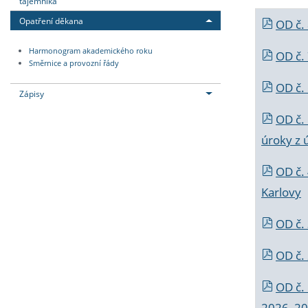
tajemníka
Opatření děkana
OD č.
Harmonogram akademického roku
OD č.
Směrnice a provozní řády
OD č. 
Zápisy
OD č.
úroky z 
OD č.
Karlovy
OD č. 
OD č.
OD č.
2026_202