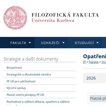
FAKULTA
UCHAZEČI
STUDUJÍCÍ
Opatřen
FAKULTA
UCHAZEČI
STUDUJÍCÍ
VĚDA A VÝZKUM
ZAHRANIČÍ
Struktura a
Co studova
Bakalářsk
O vědě a 
Aktuální n
Strategie a další dokumenty
FF
>
Fakulta
>
Str
Bezpečnost
Dozvědět se více
Podat přihlášku
Dozvědět se více
Dozvědět se více
Dozvědět se více
Strategie 
Učitelské 
Doktorské
Akademické
Vyjíždějící
Strategické a dlouhodobé záměry
2026
Podpora a
Informace 
Rigorózní 
Granty a p
Přijíždějíc
FF UK pro udržitelnost
Výroční zprávy
Absolventi
Vyjíždějíc
Platné vnitřní předpisy FF UK
Platné p
Rozhodnutí a sdělení děkana, opatření a sdělení
Fakultní š