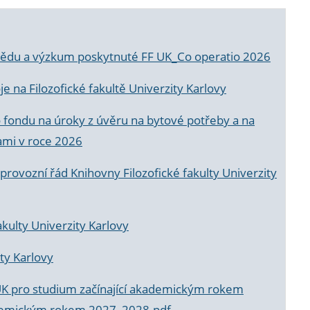
a vědu a výzkum poskytnuté FF UK_Co operatio 2026
 na Filozofické fakultě Univerzity Karlovy
o fondu na úroky z úvěru na bytové potřeby a na
ami v roce 2026
rovozní řád Knihovny Filozofické fakulty Univerzity
akulty Univerzity Karlovy
ty Karlovy
UK pro studium začínající akademickým rokem
akademickým rokem 2027_2028.pdf