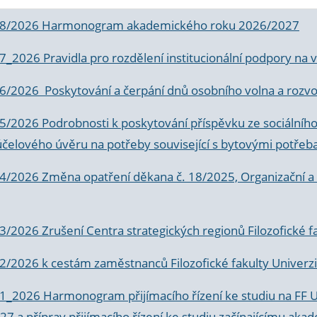
 8/2026 Harmonogram akademického roku 2026/2027
 7_2026 Pravidla pro rozdělení institucionální podpory n
6/2026 Poskytování a čerpání dnů osobního volna a rozvoje
 5/2026 Podrobnosti k poskytování příspěvku ze sociálníh
účelového úvěru na potřeby související s bytovými potřeb
 4/2026 Změna opatření děkana č. 18/2025, Organizační a p
3/2026 Zrušení Centra strategických regionů Filozofické f
 2/2026 k
cestám zaměstnanců Filozofické fakulty Univerzi
 1_2026 Harmonogram přijímacího řízení ke studiu na FF 
7 a příprav přijímacího řízení ke studiu začínajícímu 