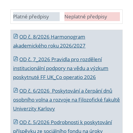
Platné předpisy
Neplatné předpisy
OD č. 8/2026 Harmonogram
akademického roku 2026/2027
OD č. 7_2026 Pravidla pro rozdělení
institucionální podpory na vědu a výzkum
poskytnuté FF UK_Co operatio 2026
OD č. 6/2026 Poskytování a čerpání dnů
osobního volna a rozvoje na Filozofické fakultě
Univerzity Karlovy
OD č. 5/2026 Podrobnosti k poskytování
příspěvku ze sociálního fondu na úroky