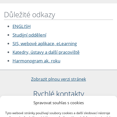
Důležité odkazy
ENGLISH
Studijní oddělení
SIS, webové aplikace, eLearning
Katedry, ústavy a další pracoviště
Harmonogram ak. roku
Zobrazit plnou verzi stránek
Rychlé kontakty
Spravovat souhlas s cookies
Filozofická fakulta
Univerzita Karlova
Tyto webové stránky používají soubory cookies a další sledovací nástroje
nám. Jana Palacha 1/2