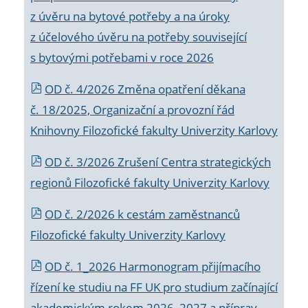
z úvěru na bytové potřeby a na úroky
z účelového úvěru na potřeby související
s bytovými potřebami v roce 2026
OD č. 4/2026 Změna opatření děkana
č. 18/2025, Organizační a provozní řád
Knihovny Filozofické fakulty Univerzity Karlovy
OD č. 3/2026 Zrušení Centra strategických
regionů Filozofické fakulty Univerzity Karlovy
OD č. 2/2026 k
cestám zaměstnanců
Filozofické fakulty Univerzity Karlovy
OD č. 1_2026 Harmonogram přijímacího
řízení ke studiu na FF UK pro studium začínající
akademickým rokem 2026_2027 a příprav