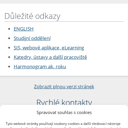
Důležité odkazy
ENGLISH
Studijní oddělení
SIS, webové aplikace, eLearning
Katedry, ústavy a další pracoviště
Harmonogram ak. roku
Zobrazit plnou verzi stránek
Rychlé kontakty
Spravovat souhlas s cookies
Filozofická fakulta
Univerzita Karlova
Tyto webové stránky používají soubory cookies a další sledovací nástroje
nám. Jana Palacha 1/2