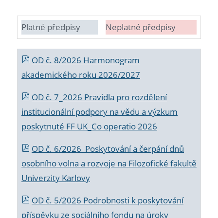
Platné předpisy
Neplatné předpisy
OD č. 8/2026 Harmonogram
akademického roku 2026/2027
OD č. 7_2026 Pravidla pro rozdělení
institucionální podpory na vědu a výzkum
poskytnuté FF UK_Co operatio 2026
OD č. 6/2026 Poskytování a čerpání dnů
osobního volna a rozvoje na Filozofické fakultě
Univerzity Karlovy
OD č. 5/2026 Podrobnosti k poskytování
příspěvku ze sociálního fondu na úroky