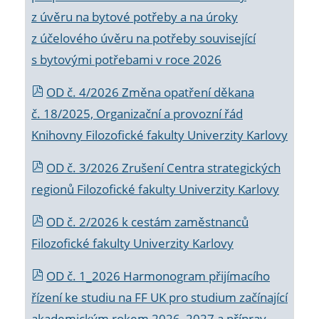
z úvěru na bytové potřeby a na úroky
z účelového úvěru na potřeby související
s bytovými potřebami v roce 2026
OD č. 4/2026 Změna opatření děkana
č. 18/2025, Organizační a provozní řád
Knihovny Filozofické fakulty Univerzity Karlovy
OD č. 3/2026 Zrušení Centra strategických
regionů Filozofické fakulty Univerzity Karlovy
OD č. 2/2026 k
cestám zaměstnanců
Filozofické fakulty Univerzity Karlovy
OD č. 1_2026 Harmonogram přijímacího
řízení ke studiu na FF UK pro studium začínající
akademickým rokem 2026_2027 a příprav