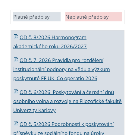
Platné předpisy
Neplatné předpisy
OD č. 8/2026 Harmonogram
akademického roku 2026/2027
OD č. 7_2026 Pravidla pro rozdělení
institucionální podpory na vědu a výzkum
poskytnuté FF UK_Co operatio 2026
OD č. 6/2026 Poskytování a čerpání dnů
osobního volna a rozvoje na Filozofické fakultě
Univerzity Karlovy
OD č. 5/2026 Podrobnosti k poskytování
příspěvku ze sociálního fondu na úroky