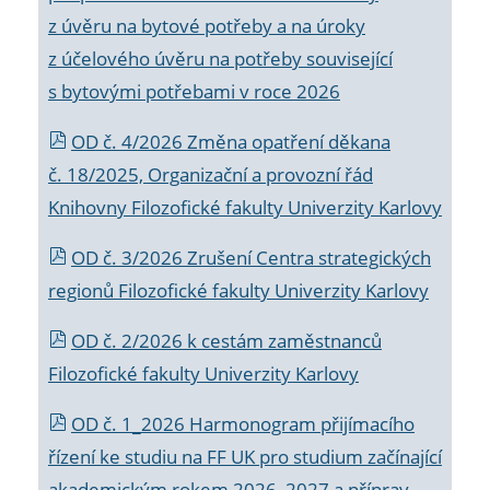
z úvěru na bytové potřeby a na úroky
z účelového úvěru na potřeby související
s bytovými potřebami v roce 2026
OD č. 4/2026 Změna opatření děkana
č. 18/2025, Organizační a provozní řád
Knihovny Filozofické fakulty Univerzity Karlovy
OD č. 3/2026 Zrušení Centra strategických
regionů Filozofické fakulty Univerzity Karlovy
OD č. 2/2026 k
cestám zaměstnanců
Filozofické fakulty Univerzity Karlovy
OD č. 1_2026 Harmonogram přijímacího
řízení ke studiu na FF UK pro studium začínající
akademickým rokem 2026_2027 a příprav