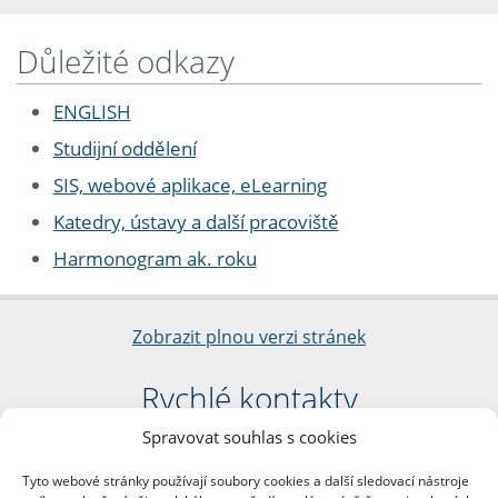
Důležité odkazy
ENGLISH
Studijní oddělení
SIS, webové aplikace, eLearning
Katedry, ústavy a další pracoviště
Harmonogram ak. roku
Zobrazit plnou verzi stránek
Rychlé kontakty
Spravovat souhlas s cookies
Filozofická fakulta
Univerzita Karlova
Tyto webové stránky používají soubory cookies a další sledovací nástroje
nám. Jana Palacha 1/2