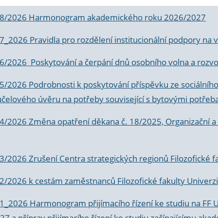
 8/2026 Harmonogram akademického roku 2026/2027
 7_2026 Pravidla pro rozdělení institucionální podpory n
6/2026 Poskytování a čerpání dnů osobního volna a rozvoje
 5/2026 Podrobnosti k poskytování příspěvku ze sociálníh
účelového úvěru na potřeby související s bytovými potřeb
 4/2026 Změna opatření děkana č. 18/2025, Organizační a p
3/2026 Zrušení Centra strategických regionů Filozofické f
 2/2026 k
cestám zaměstnanců Filozofické fakulty Univerzi
 1_2026 Harmonogram přijímacího řízení ke studiu na FF 
7 a příprav přijímacího řízení ke studiu začínajícímu 