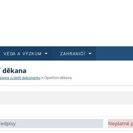
VĚDA A VÝZKUM
ZAHRANIČÍ
í děkana
 historie
t a jak se přihlásit
é a magisterské studium
výzkumu na FF UK
abídky a výběrová řízení
Pro m
Kurzy
Kurzy
Trans
Přijíž
ategie a další dokumenty
>
Opatření děkana
a další dokumenty
studijní programy
 studium
 kvalifikace
 studenti
Kniho
Progr
Studu
Vědec
Mimof
 benefity pro zaměstnance
k průběhu přijímacího řízení
řízení
rojekty
í studenti
E-sho
Univer
Podpor
Publi
East 
 fakulty
í zaměstnanci
Výběr
ředpisy
Neplatné 
koly FF UK
Vydav