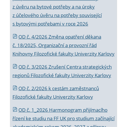
z úvěru na bytové potřeby a na úroky
z účelového úvěru na potřeby související
s bytovými potřebami v roce 2026
OD č. 4/2026 Změna opatření děkana
č. 18/2025, Organizační a provozní řád
Knihovny Filozofické fakulty Univerzity Karlovy
OD č. 3/2026 Zrušení Centra strategických
regionů Filozofické fakulty Univerzity Karlovy
OD č. 2/2026 k
cestám zaměstnanců
Filozofické fakulty Univerzity Karlovy
OD č. 1_2026 Harmonogram přijímacího
řízení ke studiu na FF UK pro studium začínající
akademickým rokem 2026_2027 a příprav