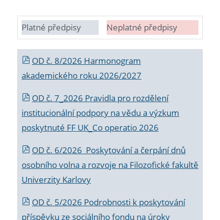
Platné předpisy
Neplatné předpisy
OD č. 8/2026 Harmonogram
akademického roku 2026/2027
OD č. 7_2026 Pravidla pro rozdělení
institucionální podpory na vědu a výzkum
poskytnuté FF UK_Co operatio 2026
OD č. 6/2026 Poskytování a čerpání dnů
osobního volna a rozvoje na Filozofické fakultě
Univerzity Karlovy
OD č. 5/2026 Podrobnosti k poskytování
příspěvku ze sociálního fondu na úroky