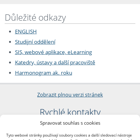
Důležité odkazy
ENGLISH
Studijní oddělení
SIS, webové aplikace, eLearning
Katedry, ústavy a další pracoviště
Harmonogram ak. roku
Zobrazit plnou verzi stránek
Rychlé kontakty
Spravovat souhlas s cookies
Filozofická fakulta
Univerzita Karlova
Tyto webové stránky používají soubory cookies a další sledovací nástroje
nám. Jana Palacha 1/2