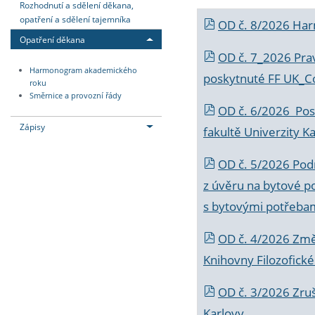
Rozhodnutí a sdělení děkana,
opatření a sdělení tajemníka
OD č. 8/2026 Ha
Opatření děkana
OD č. 7_2026 Prav
Harmonogram akademického
poskytnuté FF UK_C
roku
Směrnice a provozní řády
OD č. 6/2026 Posk
Zápisy
fakultě Univerzity K
OD č. 5/2026 Podr
z úvěru na bytové po
s bytovými potřebam
OD č. 4/2026 Změ
Knihovny Filozofické
OD č. 3/2026 Zruš
Karlovy