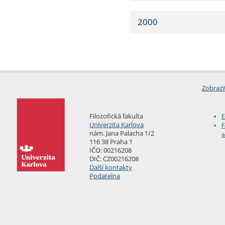
2000
Zobrazi
Filozofická fakulta
E
Univerzita Karlova
F
nám. Jana Palacha 1/2
a
116 38 Praha 1
IČO: 00216208
DIČ: CZ00216208
Další kontakty
Podatelna